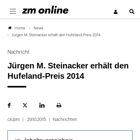
S
News
Home
Jürgen M. Steinacker erhält den Hufeland-Preis 2014
Nachricht
Jürgen M. Steinacker erhält den
Hufeland-Preis 2014
Facebook
Plattform
LinekdIn
Seite
X
ausdrucken
ck/pm
29.10.2015
Nachrichten