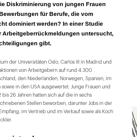
g ist schwer zu messen
ie Diskriminierung von jungen Frauen
Bewerbungen für Berufe, die vom
en und den USA gab es keine messbare
g
ht dominiert werden? In einer Studie
 Arbeitgeberrückmeldungen untersucht,
hteiligungen gibt.
um der Universitäten Oslo, Carlos III in Madrid und
ktionen von Arbeitgebern auf rund 4.300
chland, den Niederlanden, Norwegen, Spanien, im
h sowie in den USA ausgewertet. Junge Frauen und
 bis 26 Jahren hatten sich auf die in sechs
hriebenen Stellen beworben, darunter Jobs in der
mpfang, im Vertrieb und im Verkauf sowie als Koch
ckler.