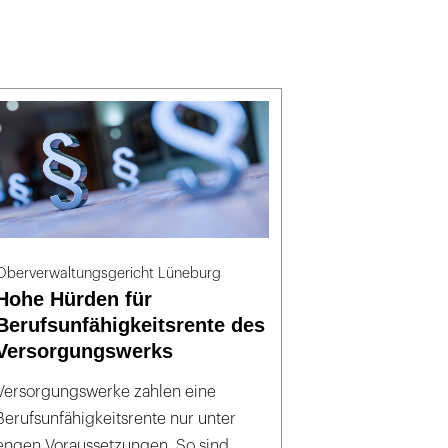
Oberverwaltungsgericht Lüneburg
Hohe Hürden für
Berufsunfähigkeitsrente des
Versorgungswerks
Versorgungswerke zahlen eine
Berufsunfähigkeitsrente nur unter
engen Voraussetzungen. So sind