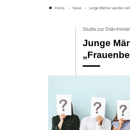
News
Junge Männer werden selt
Home
Studie zur Diskrimini
Junge Män
„Frauenbe