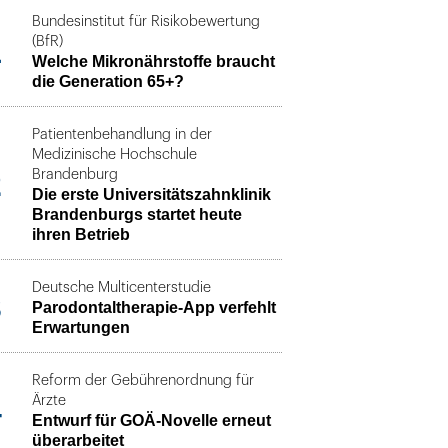
Bundesinstitut für Risikobewertung
1
(BfR)
Welche Mikronährstoffe braucht
die Generation 65+?
Patientenbehandlung in der
Medizinische Hochschule
2
Brandenburg
Die erste Universitätszahnklinik
Brandenburgs startet heute
ihren Betrieb
Deutsche Multicenterstudie
3
Parodontaltherapie-App verfehlt
Erwartungen
Reform der Gebührenordnung für
4
Ärzte
Entwurf für GOÄ-Novelle erneut
überarbeitet