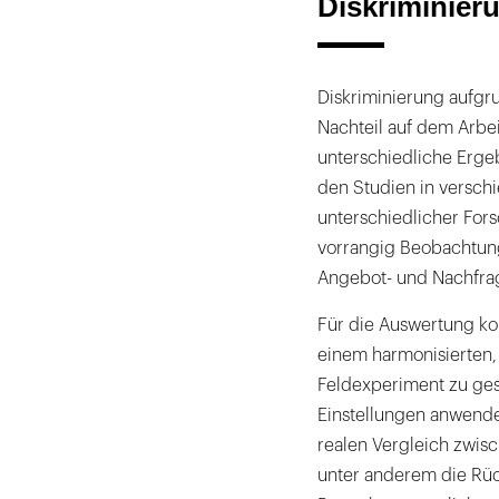
Diskriminier
Diskriminierung aufgru
Nachteil auf dem Arbe
unterschiedliche Erge
den Studien in versch
unterschiedlicher For
vorrangig Beobachtung
Angebot- und Nachfra
Für die Auswertung ko
einem harmonisierten
Feldexperiment zu ges
Einstellungen anwende
realen Vergleich zwis
unter anderem die Rü