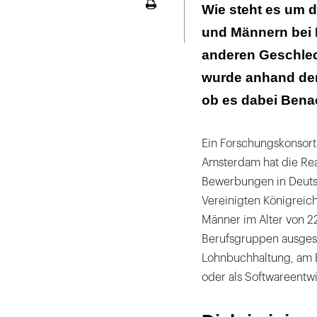
Diskriminierun
Wie steht es um d
Seite
ausdrucken
und Männern bei 
Nur in Norweg
Benachteiligun
anderen Geschlec
wurde anhand der
ob es dabei Benac
Ein Forschungskonsorti
Amsterdam hat die Rea
Bewerbungen in Deuts
Vereinigten Königreic
Männer im Alter von 22
Berufsgruppen ausgesc
Lohnbuchhaltung, am E
oder als Softwareentwi