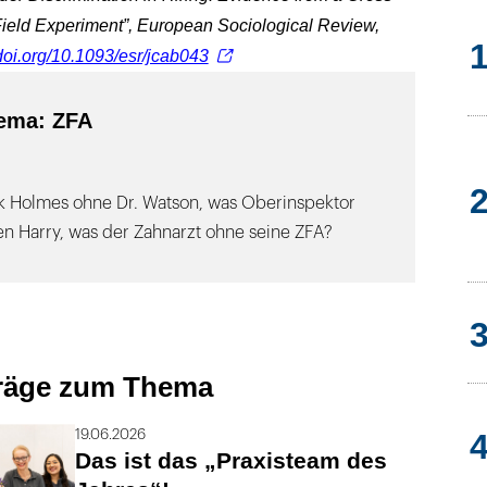
ield Experiment”, European Sociological Review,
/doi.org/10.1093/esr/jcab043
ema: ZFA
k Holmes ohne Dr. Watson, was Oberinspektor
en Harry, was der Zahnarzt ohne seine ZFA?
träge zum Thema
19.06.2026
Das ist das „Praxisteam des