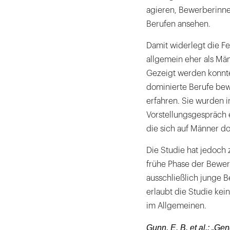
agieren, Bewerberinnen
Berufen ansehen.
Damit widerlegt die F
allgemein eher als Mä
Gezeigt werden konnte
dominierte Berufe bew
erfahren. Sie wurden i
Vorstellungsgespräch 
die sich auf Männer do
Die Studie hat jedoch
frühe Phase der Bewer
ausschließlich junge B
erlaubt die Studie kei
im Allgemeinen.
Gunn, E. B. et al.: „Ge