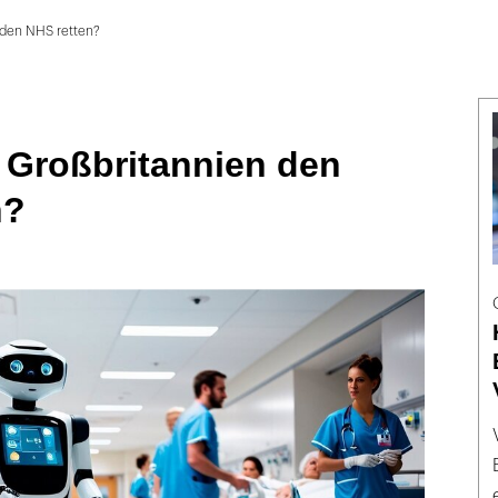
 den NHS retten?
 Großbritannien den
n?