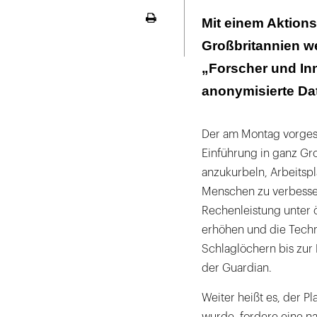
Bislang haben 
Mit einem Aktions
Seite
widersprochen
ausdrucken
Großbritannien we
Privatwirtscha
„Forscher und In
einsetzen dürf
anonymisierte Da
„Öffentliches I
Datenschutzint
Der am Montag vorges
Einführung in ganz Gr
anzukurbeln, Arbeitspl
Menschen zu verbessern
Rechenleistung unter ö
erhöhen und die Techn
Schlaglöchern bis zur 
der Guardian.
Weiter heißt es, der Pl