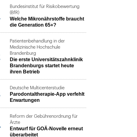
Bundesinstitut für Risikobewertung
1
(BfR)
Welche Mikronährstoffe braucht
die Generation 65+?
Patientenbehandlung in der
Medizinische Hochschule
2
Brandenburg
Die erste Universitätszahnklinik
Brandenburgs startet heute
ihren Betrieb
Deutsche Multicenterstudie
3
Parodontaltherapie-App verfehlt
Erwartungen
Reform der Gebührenordnung für
4
Ärzte
Entwurf für GOÄ-Novelle erneut
überarbeitet