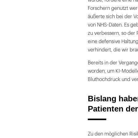
wurde, fordere eine na
Forschern genutzt wer
äußerte sich bei der V
von NHS-Daten. Es geb
zu verbessern, so der P
eine defensive Haltun
verhindert, die wir br
Bereits in der Vergan
worden, um KI-Modell
Bluthochdruck und ve
Bislang habe
Patienten de
Zu den möglichen Risi