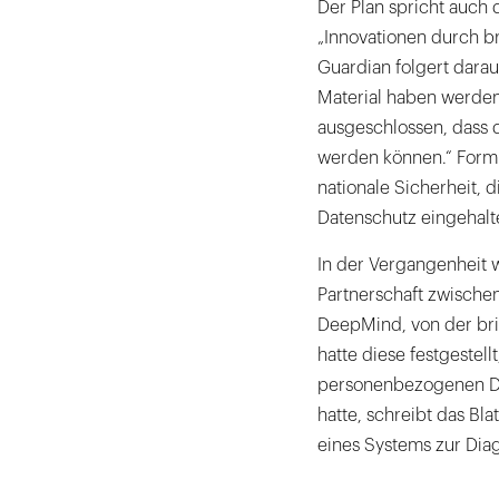
Der Plan spricht auch 
„Innovationen durch b
Guardian folgert dara
Material haben werde
ausgeschlossen, dass
werden können.“ Formul
nationale Sicherheit, 
Datenschutz eingehalt
In der Vergangenheit w
Partnerschaft zwische
DeepMind, von der bri
hatte diese festgestell
personenbezogenen Dat
hatte, schreibt das Bl
eines Systems zur Dia