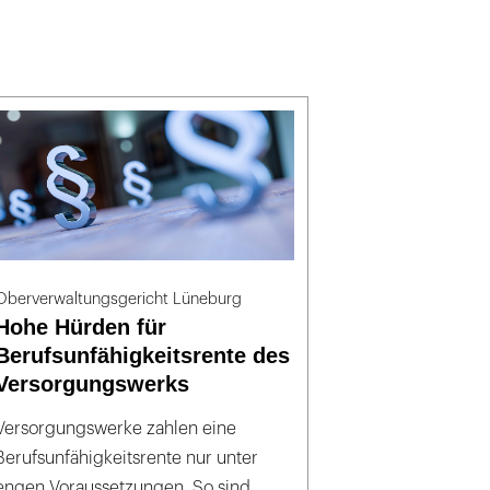
Oberverwaltungsgericht Lüneburg
Hohe Hürden für
Berufsunfähigkeitsrente des
Versorgungswerks
Versorgungswerke zahlen eine
Berufsunfähigkeitsrente nur unter
engen Voraussetzungen. So sind