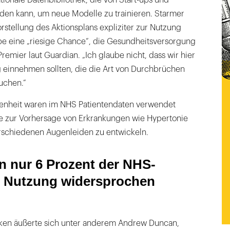
tionale Datenbibliothek, die von Start-ups und
den kann, um neue Modelle zu trainieren. Starmer
orstellung des Aktionsplans expliziter zur Nutzung
e eine „riesige Chance“, die Gesundheitsversorgung
remier laut Guardian. „Ich glaube nicht, dass wir hier
g einnehmen sollten, die die Art von Durchbrüchen
auchen.“
genheit waren im NHS Patientendaten verwendet
e zur Vorhersage von Erkrankungen wie Hypertonie
rschiedenen Augenleiden zu entwickeln.
n nur 6 Prozent der NHS-
r Nutzung widersprochen
ken äußerte sich unter anderem Andrew Duncan,