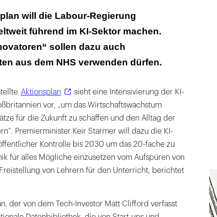
nur 6 Prozent der NHS-Patienten der Nutzung
plan will die Labour-Regierung
ltweit führend im KI-Sektor machen.
ft soll Daten auch zu gewinnbringenden Zwecken
novatoren“ sollen dazu auch
en
ten aus dem NHS verwenden dürfen.
nteresse“ überwiegt juristisch persönliche
eressen
tellte
Aktionsplan
sieht eine Intensivierung der KI-
oßbritannien vor, „um das Wirtschaftswachstum
ätze für die Zukunft zu schaffen und den Alltag der
“. Premierminister Keir Starmer will dazu die KI-
ffentlicher Kontrolle bis 2030 um das 20-fache zu
ik für alles Mögliche einzusetzen vom Aufspüren von
Freistellung von Lehrern für den Unterricht, berichtet
an, der von dem Tech-Investor Matt Clifford verfasst