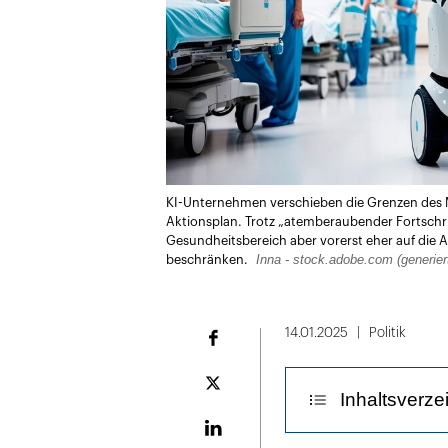
KI-Unternehmen verschieben die Grenzen des M
Aktionsplan. Trotz „atemberaubender Fortschrit
Gesundheitsbereich aber vorerst eher auf die
Inna - stock.adobe.com (generiert
beschränken.
14.01.2025
Politik
Facebook
Plattform
Inhaltsverze
X
LinekdIn