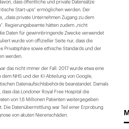
davon, dass öffentliche und private Datensätze
ritische Start-ups“ ermöglichen werden. Der
us, „dass private Unternehmen Zugang zu dem
n“. Regierungsbeamte hätten zudem „nicht
 die Daten für gewinnbringende Zwecke verwendet
iert wurde von offizieller Seite nur, dass die
die Privatsphäre sowie ethische Standards und der
en werden.
ar das nicht immer der Fall: 2017 wurde etwa eine
n dem NHS und der KI-Abteilung von Google,
tischen Datenaufsichtsbehörde beanstandet. Damals
t, dass das Londoner Royal Free Hospital die
en von 1,6 Millionen Patienten weitergegeben
att. Die Datenübermittlung war Teil einer Erprobung
M
gnose von akuten Nierenschäden.