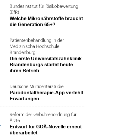
Bundesinstitut für Risikobewertung
1
(BfR)
Welche Mikronährstoffe braucht
die Generation 65+?
Patientenbehandlung in der
Medizinische Hochschule
2
Brandenburg
Die erste Universitätszahnklinik
Brandenburgs startet heute
ihren Betrieb
Deutsche Multicenterstudie
3
Parodontaltherapie-App verfehlt
Erwartungen
Reform der Gebührenordnung für
4
Ärzte
Entwurf für GOÄ-Novelle erneut
überarbeitet