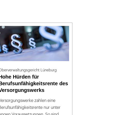
Oberverwaltungsgericht Lüneburg
Hohe Hürden für
Berufsunfähigkeitsrente des
Versorgungswerks
Versorgungswerke zahlen eine
Berufsunfähigkeitsrente nur unter
engen Voraussetzungen. So sind