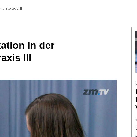
arztpraxis III
tion in der
xis III