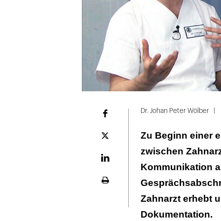
Dr. Johan Peter Wölber
Facebook
Zu Beginn einer e
Plattform
X
zwischen Zahnarzt
LinekdIn
Kommunikation au
Gesprächsabschnitt
Seite
ausdrucken
Zahnarzt erhebt 
Dokumentation.