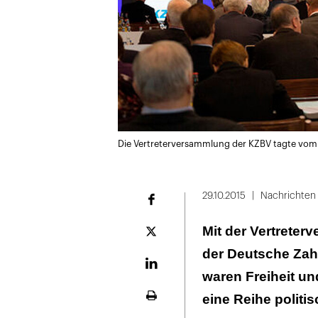
Die Vertreterversammlung der KZBV tagte vom
29.10.2015
Nachrichten
Facebook
Mit der Vertreter
Plattform
X
der Deutsche Zah
LinekdIn
waren Freiheit un
eine Reihe politi
Seite
ausdrucken