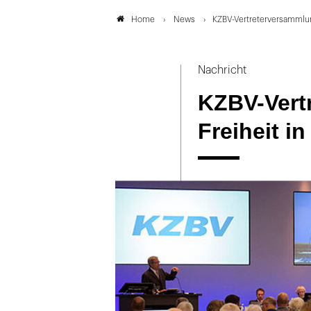
News
KZBV-Vertreterversammlun
Home
Nachricht
KZBV-Vert
Freiheit i