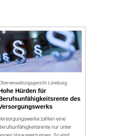
Oberverwaltungsgericht Lüneburg
Hohe Hürden für
Berufsunfähigkeitsrente des
Versorgungswerks
Versorgungswerke zahlen eine
Berufsunfähigkeitsrente nur unter
engen Voraussetzungen. So sind