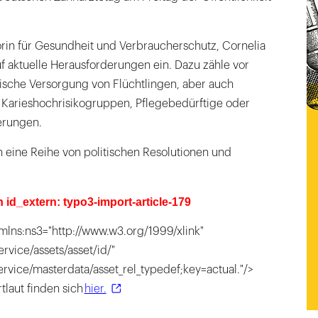
in für Gesundheit und Verbraucherschutz, Cornelia
uf aktuelle Herausforderungen ein. Dazu zähle vor
ische Versorgung von Flüchtlingen, aber auch
Karieshochrisikogruppen, Pflegebedürftige oder
erungen.
n eine Reihe von politischen Resolutionen und
n id_extern: typo3-import-article-179
mlns:ns3="http://www.w3.org/1999/xlink"
ervice/assets/asset/id/"
service/masterdata/asset_rel_typedef;key=actual."/>
tlaut finden sich
hier.