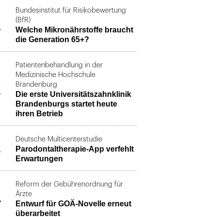
Bundesinstitut für Risikobewertung
1
(BfR)
Welche Mikronährstoffe braucht
die Generation 65+?
Patientenbehandlung in der
Medizinische Hochschule
2
Brandenburg
Die erste Universitätszahnklinik
Brandenburgs startet heute
ihren Betrieb
Deutsche Multicenterstudie
3
Parodontaltherapie-App verfehlt
Erwartungen
Reform der Gebührenordnung für
4
Ärzte
Entwurf für GOÄ-Novelle erneut
überarbeitet