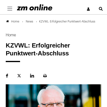
S
News
KZVWL: Erfolgreicher Punktwert-Abschluss
Home
Home
KZVWL: Erfolgreicher
Punktwert-Abschluss
Facebook
Plattform
LinekdIn
Seite
X
ausdrucken