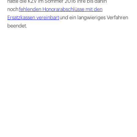
hatte die KZV im Sommer 2016 ihre bis dahin
noch
fehlenden Honorarabschlüsse mit den
Ersatzkassen vereinbart
und ein langwieriges Verfahren
beendet.