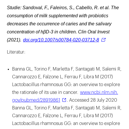
Studie: Sandoval, F., Faleiros, S., Cabello, R. et al. The
consumption of milk supplemented with probiotics
decreases the occurrence of caries and the salivary
concentration of hβD-3 in children. Clin Oral Invest
(2021).
doi.org/10.1007/s00784-020-03712-8
Literatur:
Banna GL, Torino F, Marletta F, Santagati M, Salemi R,
Cannarozzo E, Falzone L, Ferrau F, Libra M (2017)
Lactobacillus rhamnosus GG: an overview to explore
the rationale of its use in cancer.
​www.​ncbi.​nlm.​nih.​
gov/​pubmed/​28919861
. Accessed 28 July 2020
Banna GL, Torino F, Marletta F, Santagati M, Salemi R,
Cannarozzo E, Falzone L, Ferrau F, Libra M (2017)
Lactobacillus rhamnosus GG: an overview to explore