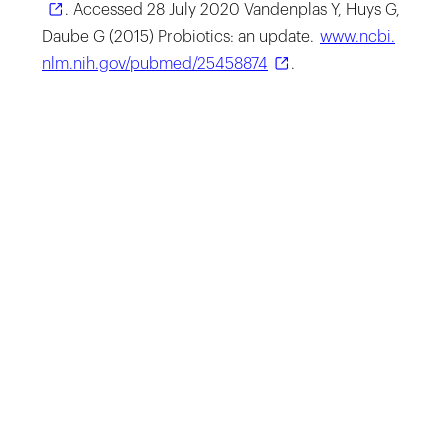
. Accessed 28 July 2020 Vandenplas Y, Huys G,
Daube G (2015) Probiotics: an update.
​www.​ncbi.​
nlm.​nih.​gov/​pubmed/​25458874
.