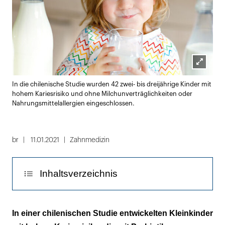
Lightbox
In die chilenische Studie wurden 42 zwei- bis dreijährige Kinder mit
öffnen
hohem Kariesrisiko und ohne Milchunverträglichkeiten oder
Nahrungsmittelallergien eingeschlossen.
br
11.01.2021
Zahnmedizin
Inhaltsverzeichnis
Material und Methoden
In einer chilenischen Studie entwickelten Kleinkinder