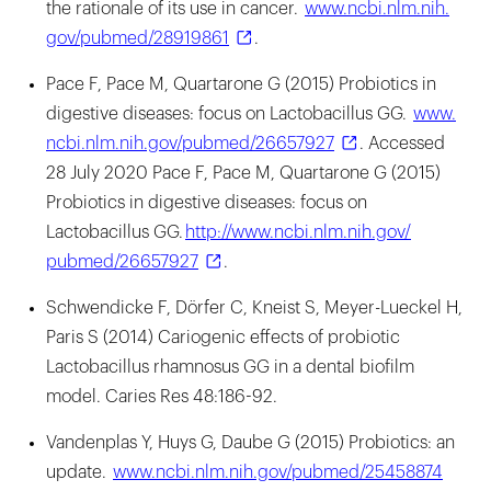
the rationale of its use in cancer.
​www.​ncbi.​nlm.​nih.​
gov/​pubmed/​28919861
.
Pace F, Pace M, Quartarone G (2015) Probiotics in
digestive diseases: focus on Lactobacillus GG.
​www.​
ncbi.​nlm.​nih.​gov/​pubmed/​26657927
. Accessed
28 July 2020 Pace F, Pace M, Quartarone G (2015)
Probiotics in digestive diseases: focus on
Lactobacillus GG.
http://​www.​ncbi.​nlm.​nih.​gov/​
pubmed/​26657927
.
Schwendicke F, Dörfer C, Kneist S, Meyer-Lueckel H,
Paris S (2014) Cariogenic effects of probiotic
Lactobacillus rhamnosus GG in a dental biofilm
model. Caries Res 48:186-92.
Vandenplas Y, Huys G, Daube G (2015) Probiotics: an
update.
​www.​ncbi.​nlm.​nih.​gov/​pubmed/​25458874