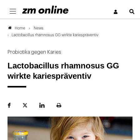
S
News
Home
Lactobacillus rhamnosus GG wirkte kariespräventiv
Probiotika gegen Karies
Lactobacillus rhamnosus GG
wirkte kariespräventiv
Facebook
Plattform
LinekdIn
Seite
X
ausdrucken