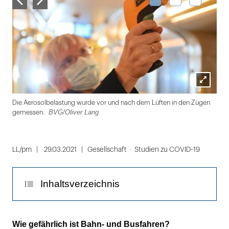
Lightbox
BVG
Die Aerosolbelastung wurde vor und nach dem Lüften in den Zügen
öffnen
BVG/Oliver Lang
gemessen.
Folie
1
LL/pm
29.03.2021
Gesellschaft
Studien zu COVID-19
von
3
Inhaltsverzeichnis
80 Prozent weniger Aerosole dank offener
Wie gefährlich ist Bahn- und Busfahren?