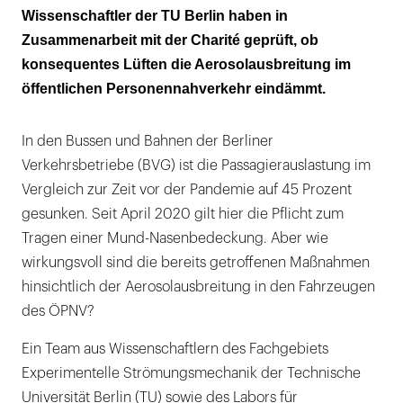
Türen und Fenster
Wissenschaftler der TU Berlin haben in
Zusammenarbeit mit der Charité geprüft, ob
Ein Bus ist vergleichbar mit einem
konsequentes Lüften die Aerosolausbreitung im
mittelgroßen Konferenzraum
öffentlichen Personennahverkehr eindämmt.
In den Bussen und Bahnen der Berliner
Verkehrsbetriebe (BVG) ist die Passagierauslastung im
Vergleich zur Zeit vor der Pandemie auf 45 Prozent
gesunken. Seit April 2020 gilt hier die Pflicht zum
Tragen einer Mund-Nasenbedeckung. Aber wie
wirkungsvoll sind die bereits getroffenen Maßnahmen
hinsichtlich der Aerosolausbreitung in den Fahrzeugen
des ÖPNV?
Ein Team aus Wissenschaftlern des Fachgebiets
Experimentelle Strömungsmechanik der Technische
Universität Berlin (TU) sowie des Labors für