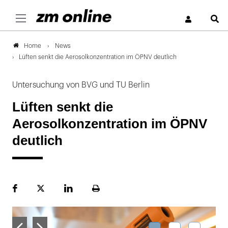
S
News
Home
Lüften senkt die Aerosolkonzentration im ÖPNV deutlich
Untersuchung von BVG und TU Berlin
Lüften senkt die
Aerosolkonzentration im ÖPNV
deutlich
Facebook
Plattform
LinekdIn
Seite
X
ausdrucken