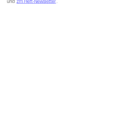
und
zm Heft-Newsletter
.