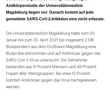
Möglichkeiten
Antikörperstudie der Universitätsmedizin
Magdeburg liegen vor: Danach kommt auf jede
Insgesamt 6 Prozent der Ungeimpften wiesen
gemeldete SARS-CoV-2-Infektion eine nicht erfasste.
Antikörperauf
Impfbereitschaft m Raum Magdeburg
Die Universitätsmedizin Magdeburg hatte vom 20.
beträgt über 70 Prozent
Januar bis zum 30. April 2021 bei insgesamt 2.138
Blutspendern aus dem Großraum Magdeburg eine
Blutprobe entnommen und auf Antikörper gegen das
SARS-CoV-2-Virus untersucht. Die Teilnehmer
bestanden aus 51 Prozent Männern und 49 Prozent
Frauen aller Altersgruppen. Bei etwa 13 Prozent
konnten Antikörper gegen das Virus nachgewiesen
werden.