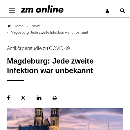
S
News
Home
Magdeburg: Jede zweite Infektion war unbekannt
Antikörperstudie zu COVID-19
Magdeburg: Jede zweite
Infektion war unbekannt
Facebook
Plattform
LinekdIn
Seite
X
ausdrucken