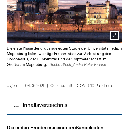
Lightbox
Die erste Phase der großangelegten Studie der Universitätsmedizin
öffnen
Magdeburg liefert wichtige Erkenntnisse zur Verbreitung des
Coronavirus, der Dunkelziffer und der Impfbereitschaft im
Adobe Stock_Andre Peter Krause
Großraum Magdeburg.
ck/pm
04.06.2021
Gesellschaft
COVID-19-Pandemie
Inhaltsverzeichnis
das Virus hat nach wie vor viele
Die ersten Ergebnisse einer großangelegten