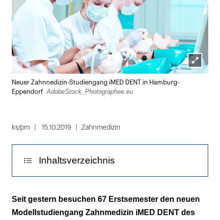
Lightbox
Neuer Zahnnedizin-Studiengang iMED DENT in Hamburg-
öffnen
AdobeStock_Photographee.eu
Eppendorf
ks/pm
15.10.2019
Zahnmedizin
Inhaltsverzeichnis
Soziale Kompetenzen stehen auf dem
Seit gestern besuchen 67 Erstsemester den neuen
Lehrplan
Modellstudiengang Zahnmedizin iMED DENT des