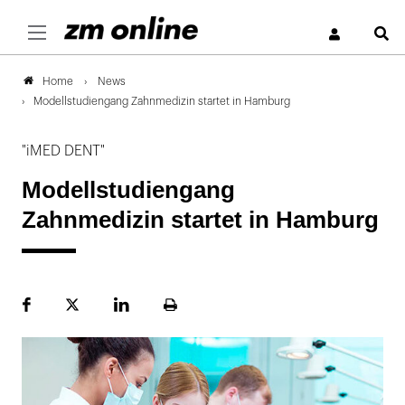
S
News
Home
Modellstudiengang Zahnmedizin startet in Hamburg
"iMED DENT"
Modellstudiengang
Zahnmedizin startet in Hamburg
Facebook
Plattform
LinekdIn
Seite
X
ausdrucken