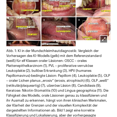
Lightbox
Abb. 1: KI in der Mundschleimhautdiagnostik: Vergleich der
öffnen
Vorhersagen des KI-Modells (gelb) mit dem Referenzstandard
(weiß) für elf Klassen oraler Läsionen: OSCC – orales
Plattenepithelkarzinom (1), PVL – proliferative verruköse
Leukoplakie (2), bullöse Erkrankung (3), HPV (humanes
Papillomavirus)-bedingte Läsion: Papillom (4), Leukoplakie (5), OLP
– oraler Lichen planus „erosiv“ (erosiv, atrophisch) (6), OLP „weiß“
(retikulär/plaqueartig) (7), ulzeröse Läsion (8), Candidiasis (9),
Keratose: Nikotin-Stomatitis (10) und Lingua geographica (11). Die
Fähigkeit des Modells, orale Läsionen genau zu klassifizieren und
ihr Ausmaß zu erkennen, hängt von ihren klinischen Merkmalen,
der Klarheit der Grenzen und der visuellen Komplexität der
dargestellten Informationen ab. Bild 1 zeigt eine korrekte
Klassifizierung und Lokalisierung, aber der vorhergesagte