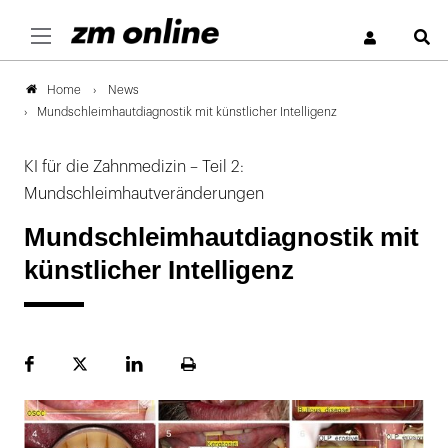
S
News
Home
Mundschleimhautdiagnostik mit künstlicher Intelligenz
KI für die Zahnmedizin – Teil 2:
Mundschleimhautveränderungen
Mundschleimhautdiagnostik mit
künstlicher Intelligenz
Facebook
Plattform
LinekdIn
Seite
X
ausdrucken