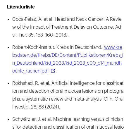
Literaturliste
Coca-Pelaz, A. et al. Head and Neck Cancer: A Revie
w of the Impact of Treatment Delay on Outcome. Ad
v. Ther. 35, 153–160 (2018).
Robert-Koch-Institut. Krebs in Deutschland.
www.kre
bsdaten.de/Krebs/DE/Content/Publikationen/Krebs_i
n_Deutschland/kid_2023/kid_2023_c00_c14_mundh
oehle_rachen.pdf
.
Rokhshad, R. et al. Artificial intelligence for classificat
ion and detection of oral mucosa lesions on photogra
phs: a systematic review and meta-analysis. Clin. Oral
Investig. 28, 88 (2024).
Schwärzler, J. et al. Machine learning versus clinician
s for detection and classification of oral mucosal lesio