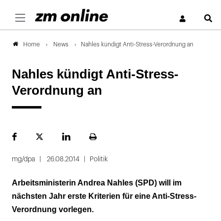
S
News
Nahles kündigt Anti-Stress-Verordnung an
Home
Nahles kündigt Anti-Stress-
Verordnung an
Facebook
Plattform
LinekdIn
Seite
X
ausdrucken
mg/dpa
26.08.2014
Politik
Arbeitsministerin Andrea Nahles (SPD) will im
nächsten Jahr erste Kriterien für eine Anti-Stress-
Verordnung vorlegen.