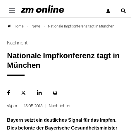
S
News
Nationale Impfkonferenz tagt in München
Home
Nachricht
Nationale Impfkonferenz tagt in
München
Facebook
Plattform
LinekdIn
Seite
X
ausdrucken
sf/pm
15.05.2013
Nachrichten
Bayern setzt ein deutliches Signal für das Impfen.
Dies betonte der Bayerische Gesundheitsminister