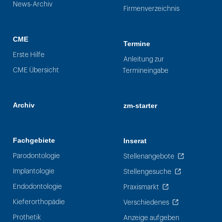
News-Archiv
Firmenverzeichnis
CME
Termine
Erste Hilfe
Anleitung zur
CME Übersicht
Termineingabe
Archiv
zm-starter
Fachgebiete
Inserat
Parodontologie
Stellenangebote
Implantologie
Stellengesuche
Endodontologie
Praxismarkt
Kieferorthopädie
Verschiedenes
Prothetik
Anzeige aufgeben