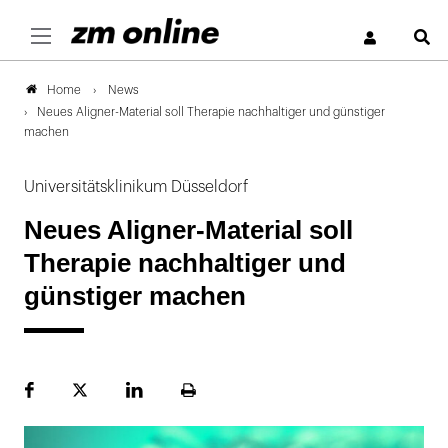
S
News
Home
Neues Aligner-Material soll Therapie nachhaltiger und günstiger
machen
Universitätsklinikum Düsseldorf
Neues Aligner-Material soll
Therapie nachhaltiger und
günstiger machen
Facebook
Plattform
LinekdIn
Seite
X
ausdrucken