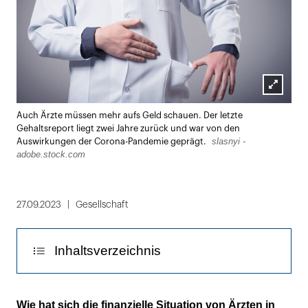
Lightbox
Auch Ärzte müssen mehr aufs Geld schauen. Der letzte
öffnen
Gehaltsreport liegt zwei Jahre zurück und war von den
slasnyi -
Auswirkungen der Corona-Pandemie geprägt.
adobe.stock.com
27.09.2023
Gesellschaft
Inhaltsverzeichnis
Die Berufshaftpflichtversicherung ist teurer
Wie hat sich die finanzielle Situation von Ärzten in