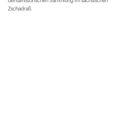
dentalhistorischen Sammlung im sächsischen
Zschadraß.