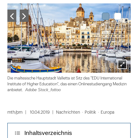
Lightbox
Die maltesische Hauptstadt Valletta ist Sitz des "EDU International
öffnen
Institute of Higher Education", das einen Onlinestudiengang Medizin
Adobe Stock_fottoo
anbietet.
Folie
1
mth/pm
10.04.2019
Nachrichten
Politik
Europa
von
2
Inhaltsverzeichnis