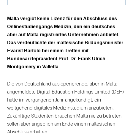
Malta stellt für den Studienabschluss der EDU
Malta vergibt keine Lizenz für den Abschluss des
keine Lizenz aus
Onlinestudiengangs Medizin, den ein deutsches
aber auf Malta registriertes Unternehmen anbietet.
Das verdeutlichte der maltesische Bildungsminister
Evarist Bartolo bei einem Treffen mit
Bundesärztepräsident Prof. Dr. Frank Ulrich
Montgomery in Valletta.
Die von Deutschland aus operierende, aber in Malta
angemeldete Digital Education Holdings Limited (DEH)
hatte im vergangenen Jahr angekündigt, ein
weitgehend digitales Medizinstudium anzubieten.
Zukünftige Studenten brauchen Malta nie zu betreten,
sollen aber angeblich am Ende einen maltesischen
Abschluss erhalten.