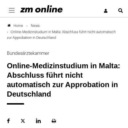
S
News
Home
Online-Medizinstudium in Malta: Abschluss führt nicht automatisch
zur Approbation in Deutschland
Bundesärztekammer
Online-Medizinstudium in Malta:
Abschluss führt nicht
automatisch zur Approbation in
Deutschland
Facebook
Plattform
LinekdIn
Seite
X
ausdrucken