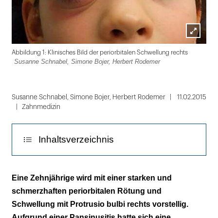
Lightbox
Fot
Abbildung 1: Klinisches Bild der periorbitalen Schwellung rechts
öffnen
Susanne Schnabel, Simone Bojer, Herbert Rodemer
Folie
1
Susanne Schnabel, Simone Bojer, Herbert Rodemer
11.02.2015
Zahnmedizin
von
3
Inhaltsverzeichnis
Postoperative Therapie
Eine Zehnjährige wird mit einer starken und
schmerzhaften periorbitalen Rötung und
Schwellung mit Protrusio bulbi rechts vorstellig.
Aufgrund einer Pansinusitis hatte sich eine