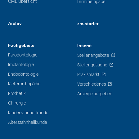
CME Übersicht
Termineingabe
Archiv
zm-starter
Fachgebiete
Inserat
Parodontologie
Stellenangebote
Implantologie
Stellengesuche
Endodontologie
Praxismarkt
Kieferorthopädie
Verschiedenes
Prothetik
Anzeige aufgeben
Chirurgie
Kinderzahnheilkunde
Alterszahnheilkunde