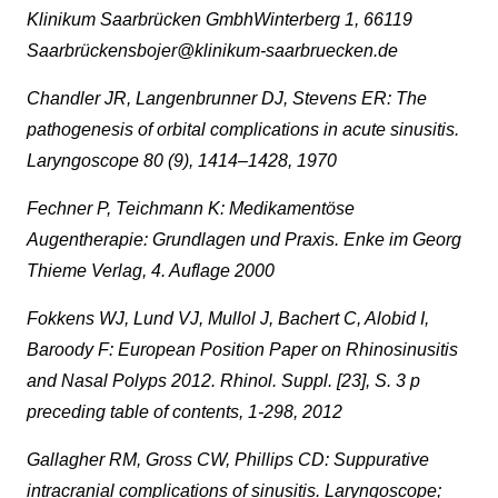
Klinikum Saarbrücken GmbhWinterberg 1, 66119
Saarbrückensbojer@klinikum-saarbruecken.de
Chandler JR, Langenbrunner DJ, Stevens ER: The
pathogenesis of orbital complications in acute sinusitis.
Laryngoscope 80 (9), 1414–1428, 1970
Fechner P, Teichmann K: Medikamentöse
Augentherapie: Grundlagen und Praxis. Enke im Georg
Thieme Verlag, 4. Auflage 2000
Fokkens WJ, Lund VJ, Mullol J, Bachert C, Alobid I,
Baroody F: European Position Paper on Rhinosinusitis
and Nasal Polyps 2012. Rhinol. Suppl. [23], S. 3 p
preceding table of contents, 1-298, 2012
Gallagher RM, Gross CW, Phillips CD: Suppurative
intracranial complications of sinusitis. Laryngoscope;