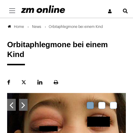
S
News
Orbitaphlegmone bei einem Kind
Home
Orbitaphlegmone bei einem
Kind
Facebook
Plattform
LinekdIn
Seite
X
ausdrucken