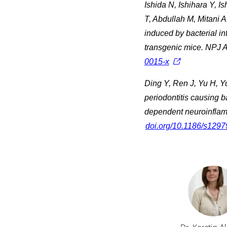
Ishida N, Ishihara Y, 
T, Abdullah M, Mitani 
induced by bacterial in
transgenic mice. NPJ 
0015-x
Ding Y, Ren J, Yu H, Y
periodontitis causing 
dependent neuroinflam
doi.org/10.1186/s1297