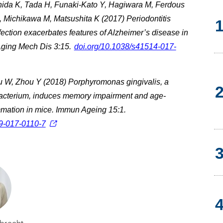
Ishida K, Tada H, Funaki-Kato Y, Hagiwara M, Ferdous
A, Michikawa M, Matsushita K (2017) Periodontitis
fection exacerbates features of Alzheimer’s disease in
Aging Mech Dis 3:15.
doi.org/10.1038/s41514-017-
u W, Zhou Y (2018) Porphyromonas gingivalis, a
bacterium, induces memory impairment and age-
mation in mice. Immun Ageing 15:1.
9-017-0110-7