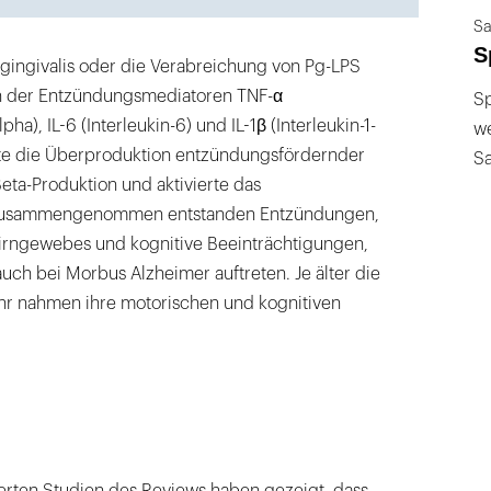
Sa
S
. gingivalis oder die Verabreichung von Pg-LPS
on der Entzündungsmediatoren TNF-α
Sp
ha), IL-6 (Interleukin-6) und IL-1β (Interleukin-1-
we
te die Überproduktion entzündungsfördernder
S
eta-Produktion und aktivierte das
Zusammengenommen entstanden Entzündungen,
irngewebes und kognitive Beeinträchtigungen,
auch bei Morbus Alzheimer auftreten. Je älter die
hr nahmen ihre motorischen und kognitiven