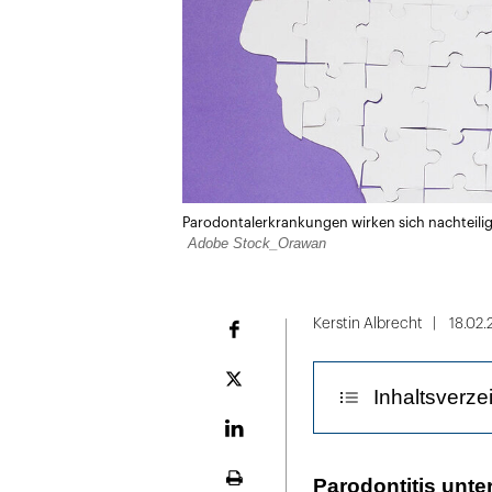
Parodontalerkrankungen wirken sich nachteilig
Adobe Stock_Orawan
Kerstin Albrecht
18.02.
Facebook
Plattform
Inhaltsverze
X
LinekdIn
Die Studie
Parodontitis unte