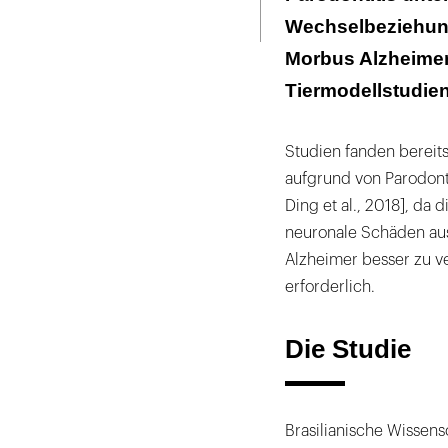
Seite
ausdrucken
Wechselbeziehun
Fazit
Morbus Alzheimer 
Tiermodellstudien
Studien fanden bereit
aufgrund von Parodonti
Ding et al., 2018], da
neuronale Schäden aus
Alzheimer besser zu ve
erforderlich.
Die Studie
Brasilianische Wissens