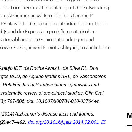
ierten Studien des Reviews haben gezeigt, dass
 sich im Tiermodell nachteilig auf die Entwicklung
von Alzheimer auswirken. Die Infektion mit P.
 LPS aktivierte die Komplementkaskade, erhöhte die
d-β und die Expression proinflammatorischer
zu altersabhängigen Gehirnentzündungen und
owie zu kognitiven Beeinträchtigungen ähnlich der
Araújo IDT, da Rocha Alves L, da Silva RL, Dos
rges BCD, de Aquino Martins ARL, de Vasconcelos
 Relationship of Porphyromonas gingivalis and
systematic review of pre-clinical studies. Clin Oral
 (3): 797-806. doi: 10.1007/s00784-020-03764-w.
M
A (2014) Alzheimer’s disease facts and figures.
(2):e47–e92.
doi.org/10.1016/j.jalz.2014.02.001