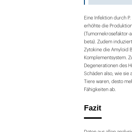
Eine Infektion durch P
erhöhte die Produkti
(Tumornekrosefaktor-alp
beta). Zudem induzier
Zytokine die Amyloid B
Komplementsystem. 
Degenerationen des H
Schäden also, wie sie 
Tiere waren, desto me
Fähigkeiten ab.
Fazit