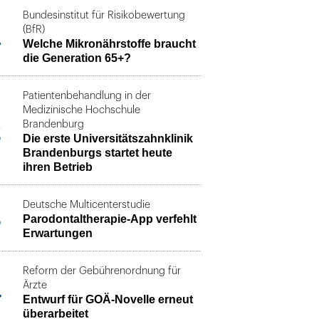
Bundesinstitut für Risikobewertung
1
(BfR)
Welche Mikronährstoffe braucht
die Generation 65+?
Patientenbehandlung in der
Medizinische Hochschule
2
Brandenburg
Die erste Universitätszahnklinik
Brandenburgs startet heute
ihren Betrieb
Deutsche Multicenterstudie
3
Parodontaltherapie-App verfehlt
Erwartungen
Reform der Gebührenordnung für
4
Ärzte
Entwurf für GOÄ-Novelle erneut
überarbeitet