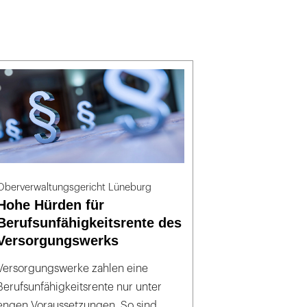
Oberverwaltungsgericht Lüneburg
Hohe Hürden für
Berufsunfähigkeitsrente des
Versorgungswerks
Versorgungswerke zahlen eine
Berufsunfähigkeitsrente nur unter
engen Voraussetzungen. So sind