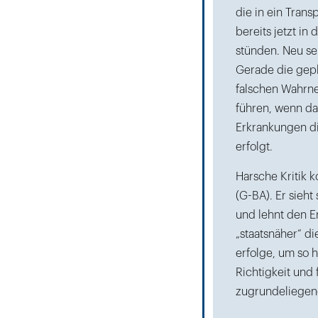
die in ein Tran
bereits jetzt in
stünden. Neu se
Gerade die gepl
falschen Wahrn
führen, wenn da
Erkrankungen di
erfolgt.
Harsche Kritik
(G-BA). Er sie
und lehnt den E
„staatsnäher“ d
erfolge, um so 
Richtigkeit und
zugrundeliegend