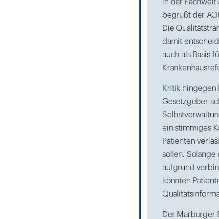
in der Fachwelt
begrüßt der AOK
Die Qualitätstr
damit entscheid
auch als Basis f
Krankenhausref
Kritik hingege
Gesetzgeber sc
Selbstverwaltung
ein stimmiges K
Patienten verläs
sollen. Solange
aufgrund verbin
könnten Patient
Qualitätsinform
Der Marburger B