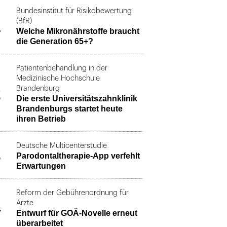
Bundesinstitut für Risikobewertung
1
(BfR)
Welche Mikronährstoffe braucht
die Generation 65+?
Patientenbehandlung in der
Medizinische Hochschule
2
Brandenburg
Die erste Universitätszahnklinik
Brandenburgs startet heute
ihren Betrieb
Deutsche Multicenterstudie
3
Parodontaltherapie-App verfehlt
Erwartungen
Reform der Gebührenordnung für
4
Ärzte
Entwurf für GOÄ-Novelle erneut
überarbeitet