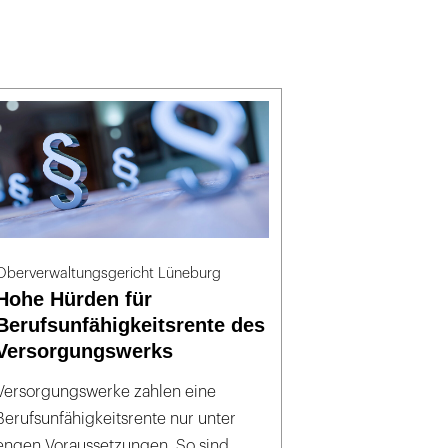
Oberverwaltungsgericht Lüneburg
Hohe Hürden für
Berufsunfähigkeitsrente des
Versorgungswerks
Versorgungswerke zahlen eine
Berufsunfähigkeitsrente nur unter
engen Voraussetzungen. So sind