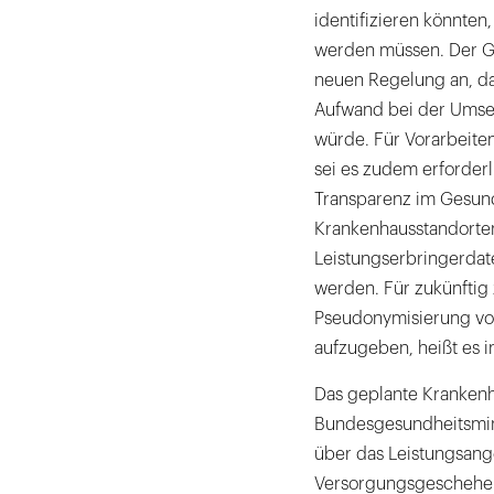
identifizieren könnten
werden müssen. Der G
neuen Regelung an, d
Aufwand bei der Umset
würde. Für Vorarbeite
sei es zudem erforderli
Transparenz im Gesund
Krankenhausstandorten
Leistungserbringerdat
werden. Für zukünftig
Pseudonymisierung vor
aufzugeben, heißt es 
Das geplante Krankenh
Bundesgesundheitsmini
über das Leistungsang
Versorgungsgeschehens 