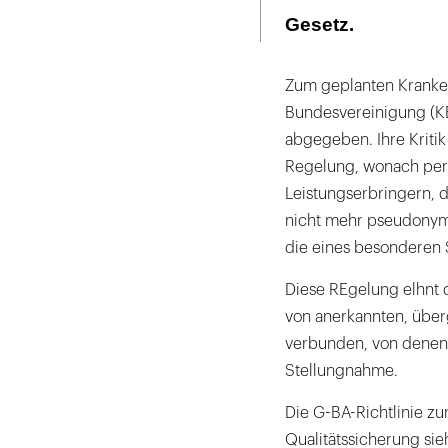
Seite
ausdrucken
Gesetz.
Zum geplanten Kranken
Bundesvereinigung (KB
abgegeben. Ihre Kritik
Regelung, wonach per
Leistungserbringern, 
nicht mehr pseudonymi
die eines besonderen 
Diese REgelung elhnt 
von anerkannten, übe
verbunden, von denen a
Stellungnahme.
Die G-BA-Richtlinie z
Qualitätssicherung sie