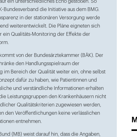
 auf ein unterschiedliches Echo gestoßen. So
-Bundesverband die Initiative aus dem BMG.
ansparenz in der stationären Versorgung werde
end weiterentwickelt. Die Pläne eigneten sich
ür ein Qualitäts-Monitoring der Effekte der
orm.
n kommt von der Bundesärztekammer (BÄK). Der
hränke den Handlungsspielraum der
 im Bereich der Qualität weiter ein, ohne selbst
onzept dafür zu haben, wie Patientinnen und
sliche und verständliche Informationen erhalten
 die Leistungsgruppen den Krankenhäusern nicht
dlicher Qualitätskriterien zugewiesen werden,
en den Veröffentlichungen keine verlässlichen
M
ationen entnehmen.
und (MB) weist darauf hin, dass die Angaben,