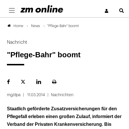
S
News
"Pflege-Bahr" boomt
Home
Nachricht
"Pflege-Bahr" boomt
Facebook
Plattform
LinekdIn
Seite
X
ausdrucken
mg/dpa
11.03.2014
Nachrichten
Staatlich geförderte Zusatzversicherungen für den
Pflegefall erleben einen großen Zulauf, informiert der
Verband der Privaten Krankenversicherung. Bis