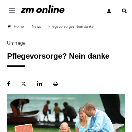
S
News
Pflegevorsorge? Nein danke
Home
Umfrage
Pflegevorsorge? Nein danke
Facebook
Plattform
LinekdIn
Seite
X
ausdrucken