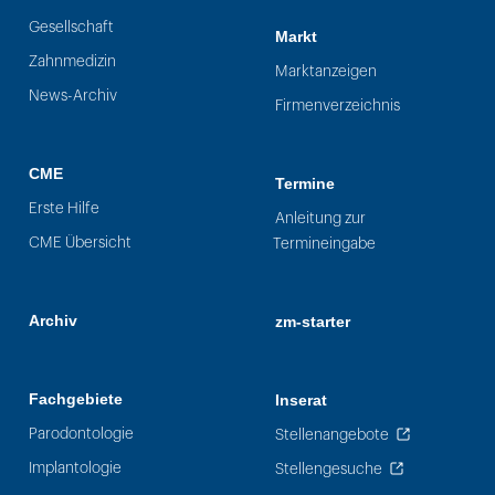
Gesellschaft
Markt
Zahnmedizin
Marktanzeigen
News-Archiv
Firmenverzeichnis
CME
Termine
Erste Hilfe
Anleitung zur
CME Übersicht
Termineingabe
Archiv
zm-starter
Fachgebiete
Inserat
Parodontologie
Stellenangebote
Implantologie
Stellengesuche