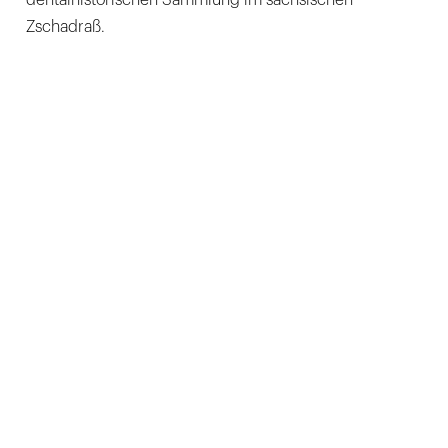
dentalhistorischen Sammlung im sächsischen
Zschadraß.