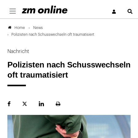
S
News
Home
Polizisten nach Schusswechseln oft traumatisiert
Nachricht
Polizisten nach Schusswechseln
oft traumatisiert
Facebook
Plattform
LinekdIn
Seite
X
ausdrucken