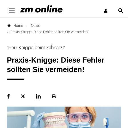
S
News
Home
Praxis-Knigge: Diese Fehler sollten Sie vermeiden!
"Herr Knigge beim Zahnarzt"
Praxis-Knigge: Diese Fehler
sollten Sie vermeiden!
Facebook
Plattform
LinekdIn
Seite
X
ausdrucken