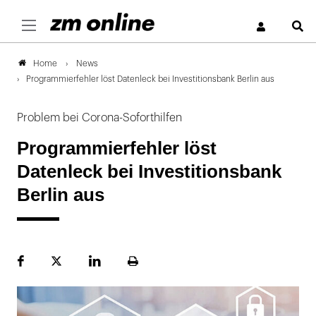
S
News
Home
Programmierfehler löst Datenleck bei Investitionsbank Berlin aus
Problem bei Corona-Soforthilfen
Programmierfehler löst
Datenleck bei Investitionsbank
Berlin aus
Facebook
Plattform
LinekdIn
Seite
X
ausdrucken