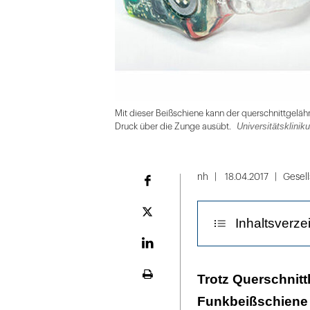
Mit dieser Beißschiene kann der querschnittgeläh
Universitätsklinik
Druck über die Zunge ausübt.
Folie
1
nh
18.04.2017
Gesell
Facebook
von
10
Plattform
Inhaltsverze
X
LinekdIn
Die Klavierped
Trotz Querschnitt
Seite
ausdrucken
Funkbeißschiene k
Trotz Tumor wil