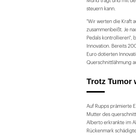
Mund trägt und mit der
steuern kann.
"Wir werten die Kraft 
zusammenbeißt. Je nach
Pedals kontrollieren",
Innovation. Bereits 20
Euro dotierten Innovat
Querschnittlähmung a
Trotz Tumor w
Auf Rupps prämierte 
Mutter des querschnit
Alberto erkrankte im A
Rückenmark schädigte 