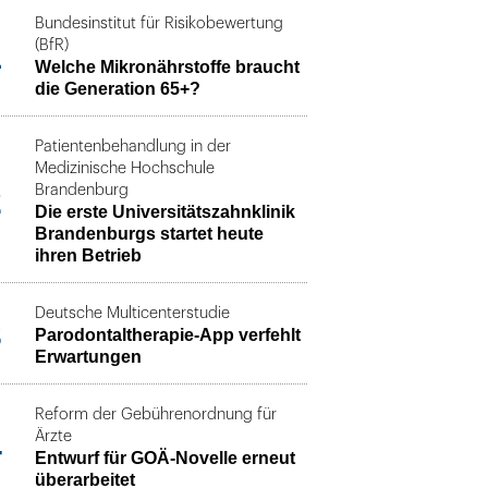
Bundesinstitut für Risikobewertung
1
(BfR)
Welche Mikronährstoffe braucht
die Generation 65+?
Patientenbehandlung in der
Medizinische Hochschule
2
Brandenburg
Die erste Universitätszahnklinik
Brandenburgs startet heute
ihren Betrieb
Deutsche Multicenterstudie
3
Parodontaltherapie-App verfehlt
Erwartungen
Reform der Gebührenordnung für
4
Ärzte
Entwurf für GOÄ-Novelle erneut
überarbeitet