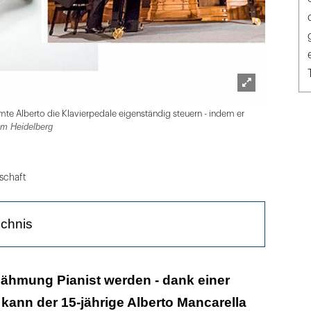
Lightbox
Foto: Unive
mte Alberto die Klavierpedale eigenständig steuern - indem er
öffnen
um Heidelberg
schaft
ichnis
alen mit der Zunge bedienen
lähmung Pianist werden - dank einer
ann der 15-jährige Alberto Mancarella
l Alberto Pianist werden