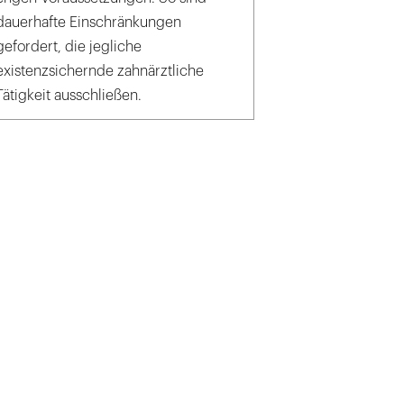
dauerhafte Einschränkungen
gefordert, die jegliche
existenzsichernde zahnärztliche
Tätigkeit ausschließen.
rsitätsklinikum Heidelberg