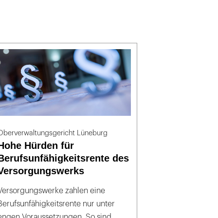
Oberverwaltungsgericht Lüneburg
Hohe Hürden für
Berufsunfähigkeitsrente des
Versorgungswerks
Versorgungswerke zahlen eine
Berufsunfähigkeitsrente nur unter
engen Voraussetzungen. So sind