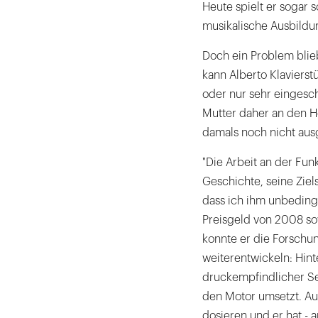
Heute spielt er sogar 
musikalische Ausbild
Doch ein Problem blie
kann Alberto Klavierst
oder nur sehr eingesch
Mutter daher an den H
damals noch nicht aus
"Die Arbeit an der Fun
Geschichte, seine Ziel
dass ich ihm unbedingt
Preisgeld von 2008 so
konnte er die Forschu
weiterentwickeln: Hin
druckempfindlicher Sen
den Motor umsetzt. Au
dosieren und er hat - 