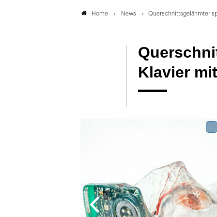
News
Querschnittsgelähmter spi
Home
Querschnit
Klavier mi