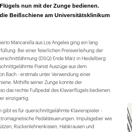
Flügels nun mit der Zunge bedienen.
 zum Einstudieren pedalnotierter Partituren
die Beißschiene am Universitätsklinikum
 dank Zungendrucksensor denkbar
berto Mancarella aus Los Angeles ging ein lang
üllung: Bei einer feierlichen Preisverleihung der
uerschnittlähmung (DSQ) Ende März in Heidelberg
rschnittgelähmte Pianist Auszüge aus dem
von Bach - erstmals unter Verwendung einer
iene. Mithilfe seiner Zunge konnte der
so das rechte Fußpedal des Klavierflügels bedienen.
er einzigartig.
 gibt es für querschnittgelähmte Klavierspieler -
lektromagnetische Pedalsteuerungen. Impulsgeber wie
tützen, Rückenlehnenkissen, Halskrausen und