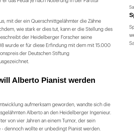
 er das Pedal je nach Notierung in der Partitur
Sa
S
aus, mit der ein Querschnittgelähmter die Zähne
Sp
dem, wie stark er dies tut, kann er die Stellung des
we
 beschreibt der Heidelberger Forscher seine
S
08 wurde er für diese Erfindung mit dem mit 15.000
ionspreis der Deutschen Stiftung
usgezeichnet.
ill Alberto Pianist werden
Entwicklung aufmerksam geworden, wandte sich die
tsgelähmten Alberto an den Heidelberger Ingenieur.
lter von vier Jahren an einem Tumor, der sein
- dennoch wollte er unbedingt Pianist werden.