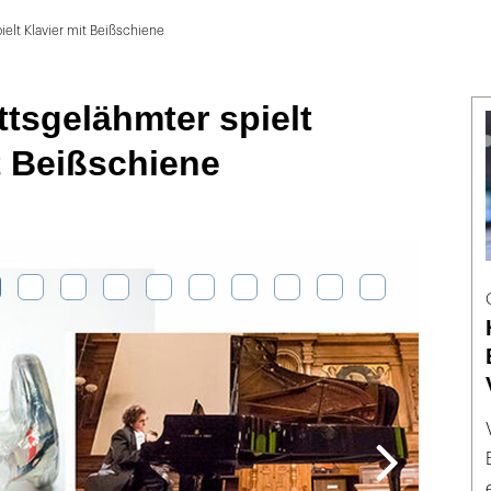
elt Klavier mit Beißschiene
tsgelähmter spielt
t Beißschiene