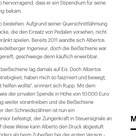
so hervorragend, dass er ein Stipendium für seine
ung bekam.
b bestehen: Aufgrund seiner Querschnittlähmung
ücke, die den Einsatz von Pedalen vorsehen, nicht
ränkt spielen. Bereits 2011 wandte sich Albertos
eidelberger Ingenieur, doch die Beißschiene war
gereift, geschweige denn käuflich erwerbbar.
kbeißschiene lag damals auf Eis. Doch Albertos
strebigkeit, haben mich so fasziniert und bewegt,
 helfen wollte", erinnert sich Rupp. Mit dem
wie der privaten Spende in Höhe von 10.000 Euro
ng weiter vorantreiben und die Beißschiene
ter den Schneidezähnen ist nun ein
M
sor befestigt, der Zungenkraft in Steuersignale an
f diese Weise kann Alberto den Druck abgestuft
anders als beim Zubeißen bei der ersten Version -