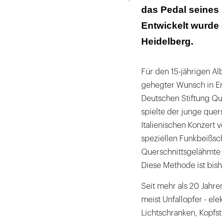
das Pedal seines 
Fünf Tage Zeit
Entwickelt wurde 
Neue Projekte
Heidelberg.
Für den 15-jährigen Al
gehegter Wunsch in Erf
Deutschen Stiftung Q
spielte der junge que
Italienischen Konzert 
speziellen Funkbeißsch
Querschnittsgelähmte 
Diese Methode ist bish
Seit mehr als 20 Jahren
meist Unfallopfer - e
Lichtschranken, Kopfs