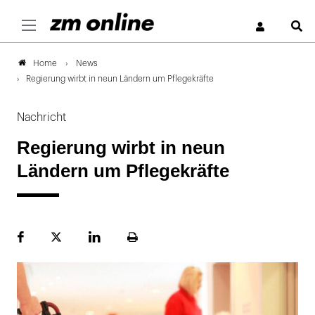
S
News
Home
Regierung wirbt in neun Ländern um Pflegekräfte
Nachricht
Regierung wirbt in neun
Ländern um Pflegekräfte
Facebook
Plattform
LinekdIn
Seite
X
ausdrucken