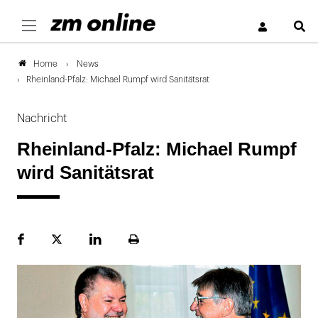
S
News
Home
Rheinland-Pfalz: Michael Rumpf wird Sanitätsrat
Nachricht
Rheinland-Pfalz: Michael Rumpf
wird Sanitätsrat
Facebook
Plattform
LinekdIn
Seite
X
ausdrucken