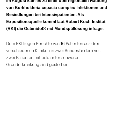
Im August kam es zu einer überregionalen Häufung
zurückgerufen
von Burkholderia-cepacia-complex-Infektionen und -
Besiedlungen bei Intensivpatienten. Als
Weitere Fälle bitte melden!
Expositionsquelle kommt laut Robert Koch-Institut
(RKI) die Octenidol® md Mundspüllösung infrage.
Dem RKI liegen Berichte von 16 Patienten aus drei
verschiedenen Kliniken in zwei Bundesländern vor.
Zwei Patienten mit bekannter schwerer
Grunderkrankung sind gestorben.