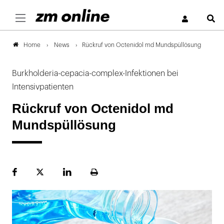
S
News
Rückruf von Octenidol md Mundspüllösung
Home
Burkholderia-cepacia-complex-Infektionen bei
Intensivpatienten
Rückruf von Octenidol md
Mundspüllösung
Facebook
Plattform
LinekdIn
Seite
X
ausdrucken