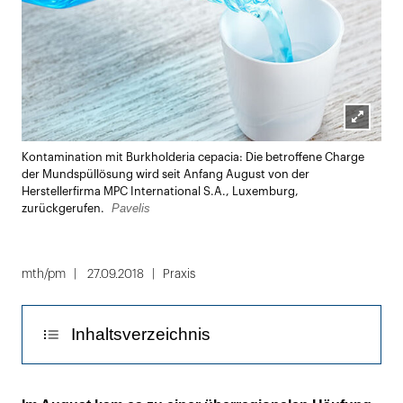
Lightbox
Kontamination mit Burkholderia cepacia: Die betroffene Charge
öffnen
der Mundspüllösung wird seit Anfang August von der
Herstellerfirma MPC International S.A., Luxemburg,
Pavelis
zurückgerufen.
mth/pm
27.09.2018
Praxis
Inhaltsverzeichnis
Medizinprodukt wird freiwillig