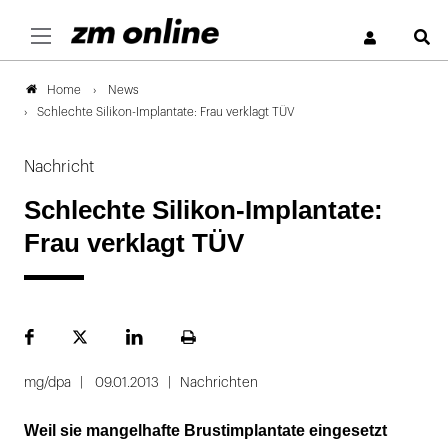
S
News
Home
Schlechte Silikon-Implantate: Frau verklagt TÜV
Nachricht
Schlechte Silikon-Implantate:
Frau verklagt TÜV
Facebook
Plattform
LinekdIn
Seite
X
ausdrucken
mg/dpa
09.01.2013
Nachrichten
Weil sie mangelhafte Brustimplantate eingesetzt