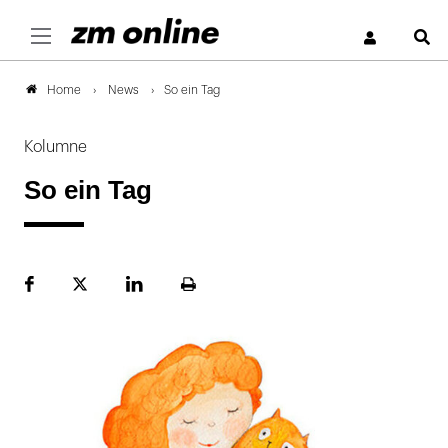
S
News
So ein Tag
Home
Kolumne
So ein Tag
Facebook
Plattform
LinekdIn
Seite
X
ausdrucken