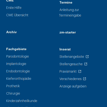
CME
Termine
Erste Hilfe
Anleitung zur
CME Übersicht
Termineingabe
Archiv
zm-starter
Fachgebiete
Inserat
Parodontologie
Stellenangebote
Implantologie
Stellengesuche
Endodontologie
Praxismarkt
Kieferorthopädie
Verschiedenes
Prothetik
Anzeige aufgeben
Chirurgie
Kinderzahnheilkunde