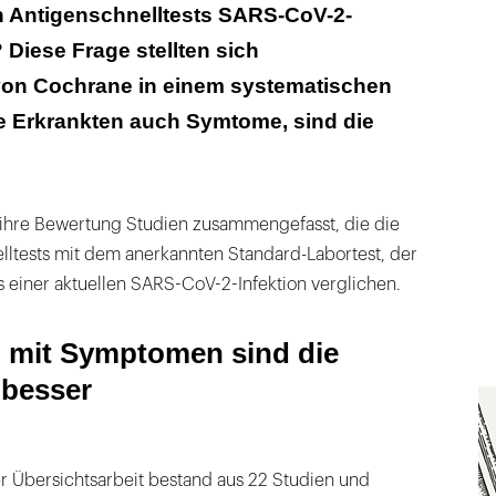
it Symptomen sind die Antigentests besser
 Antigenschnelltests SARS-CoV-2-
 Diese Frage stellten sich
t hängt auch von der Marke ab
von Cochrane in einem systematischen
e Erkrankten auch Symtome, sind die
 ihre Bewertung Studien zusammengefasst, die die
lltests mit dem anerkannten Standard-Labortest, der
einer aktuellen SARS-CoV-2-Infektion verglichen.
 mit Symptomen sind die
 besser
er Übersichtsarbeit bestand aus 22 Studien und