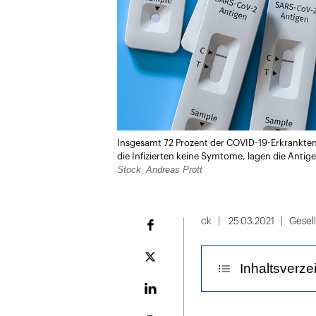
Insgesamt 72 Prozent der COVID-19-Erkrankten m
die Infizierten keine Symtome, lagen die Antig
Stock_Andreas Prott
ck
25.03.2021
Gesel
Facebook
Plattform
Inhaltsverze
X
LinekdIn