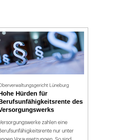
Oberverwaltungsgericht Lüneburg
Hohe Hürden für
Berufsunfähigkeitsrente des
Versorgungswerks
Versorgungswerke zahlen eine
Berufsunfähigkeitsrente nur unter
engen Voraussetzungen. So sind