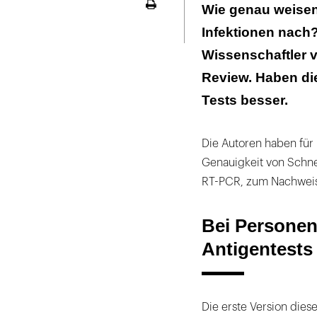
Bei Personen m
Wie genau weisen
Seite
ausdrucken
Infektionen nach?
Die Genauigkei
Wissenschaftler 
Review. Haben di
Tests besser.
Die Autoren haben für
Genauigkeit von Schne
RT-PCR, zum Nachweis 
Bei Personen
Antigentests
Die erste Version dies