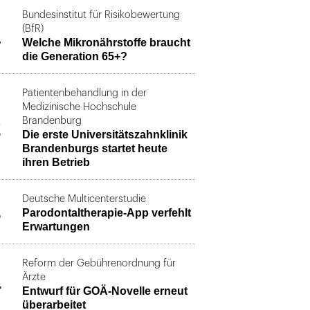
Bundesinstitut für Risikobewertung
1
(BfR)
Welche Mikronährstoffe braucht
die Generation 65+?
Patientenbehandlung in der
Medizinische Hochschule
2
Brandenburg
Die erste Universitätszahnklinik
Brandenburgs startet heute
ihren Betrieb
Deutsche Multicenterstudie
3
Parodontaltherapie-App verfehlt
Erwartungen
Reform der Gebührenordnung für
4
Ärzte
Entwurf für GOÄ-Novelle erneut
überarbeitet