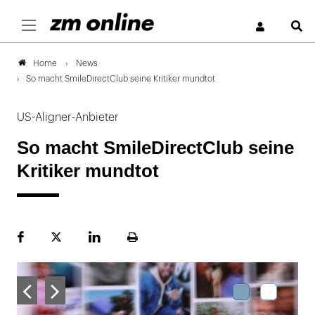
S
News
Home
So macht SmileDirectClub seine Kritiker mundtot
US-Aligner-Anbieter
So macht SmileDirectClub seine
Kritiker mundtot
Facebook
Plattform
LinekdIn
Seite
X
ausdrucken