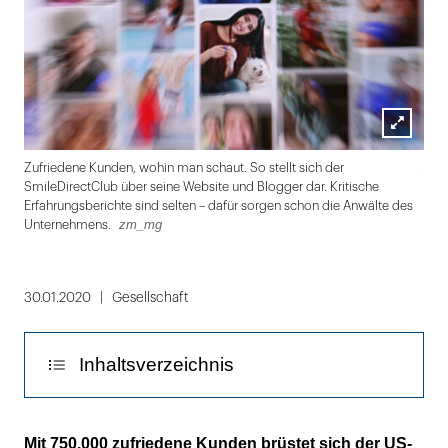
Lightbox
zm
Zufriedene Kunden, wohin man schaut. So stellt sich der
öffnen
SmileDirectClub über seine Website und Blogger dar. Kritische
Erfahrungsberichte sind selten – dafür sorgen schon die Anwälte des
zm_mg
Unternehmens.
Folie
1
30.01.2020
Gesellschaft
von
2
Inhaltsverzeichnis
Verschwiegenheitserklärungen sollen Kritik
Mit 750.000 zufriedene Kunden brüstet sich der US-