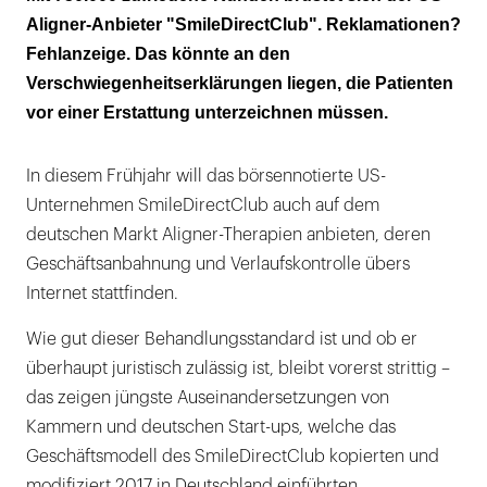
unterbinden
Aligner-Anbieter "SmileDirectClub". Reklamationen?
Fehlanzeige. Das könnte an den
Der Hersteller wähnt eine Schmutzkampagne
Verschwiegenheitserklärungen liegen, die Patienten
Bei zwei Drittel läuft die Finanzierung über
vor einer Erstattung unterzeichnen müssen.
SmileDirectClub
In diesem Frühjahr will das börsennotierte US-
Unternehmen SmileDirectClub auch auf dem
deutschen Markt Aligner-Therapien anbieten, deren
Geschäftsanbahnung und Verlaufskontrolle übers
Internet stattfinden.
Wie gut dieser Behandlungsstandard ist und ob er
überhaupt juristisch zulässig ist, bleibt vorerst strittig –
das zeigen jüngste Auseinandersetzungen von
Kammern und deutschen Start-ups, welche das
Geschäftsmodell des SmileDirectClub kopierten und
modifiziert 2017 in Deutschland einführten.