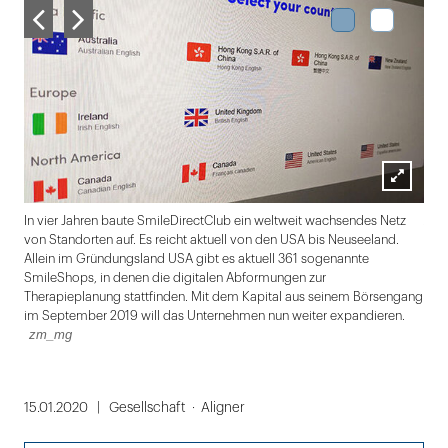
Lightbox
zm
In vier Jahren baute SmileDirectClub ein weltweit wachsendes Netz
öffnen
von Standorten auf. Es reicht aktuell von den USA bis Neuseeland.
Allein im Gründungsland USA gibt es aktuell 361 sogenannte
SmileShops, in denen die digitalen Abformungen zur
Therapieplanung stattfinden. Mit dem Kapital aus seinem Börsengang
im September 2019 will das Unternehmen nun weiter expandieren.
zm_mg
Folie
1
15.01.2020
Gesellschaft
Aligner
von