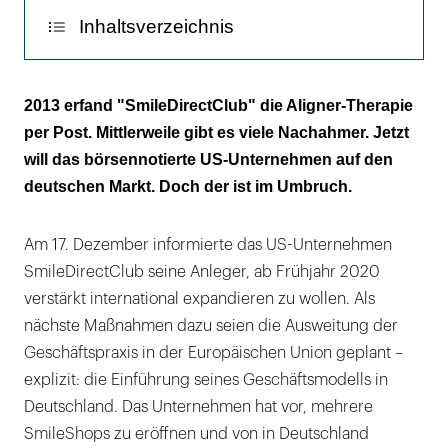
2
Inhaltsverzeichnis
Lernt der Platzhirsch aus den Fehlern seiner
2013 erfand "SmileDirectClub" die Aligner-Therapie
Nachahmer?
per Post. Mittlerweile gibt es viele Nachahmer. Jetzt
will das börsennotierte US-Unternehmen auf den
An 21 Standorten in Deutschland arbeiten
deutschen Markt. Doch der ist im Umbruch.
"teilweise mehrere approbierte Zahnärzte"
Das Versprechen: Eine Alignertherapie ab
Am 17. Dezember informierte das US-Unternehmen
898 Euro
SmileDirectClub seine Anleger, ab Frühjahr 2020
verstärkt international expandieren zu wollen. Als
Marktvolumen für Alignertherapien: 500
nächste Maßnahmen dazu seien die Ausweitung der
Millionen Kunden weltweit
Geschäftspraxis in der Europäischen Union geplant –
explizit: die Einführung seines Geschäftsmodells in
Deutschland. Das Unternehmen hat vor, mehrere
SmileShops zu eröffnen und von in Deutschland