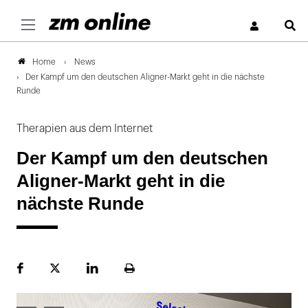
S
News
Home
Der Kampf um den deutschen Aligner-Markt geht in die nächste
Runde
Therapien aus dem Internet
Der Kampf um den deutschen
Aligner-Markt geht in die
nächste Runde
Facebook
Plattform
LinekdIn
Seite
X
ausdrucken