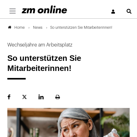
S
News
So unterstützen Sie Mitarbeiterinnen!
Home
Wechseljahre am Arbeitsplatz
So unterstützen Sie
Mitarbeiterinnen!
Facebook
Plattform
LinekdIn
Seite
X
ausdrucken