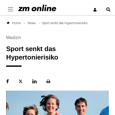
S
News
Sport senkt das Hypertonierisiko
Home
Medizin
Sport senkt das
Hypertonierisiko
Facebook
Plattform
LinekdIn
Seite
X
ausdrucken