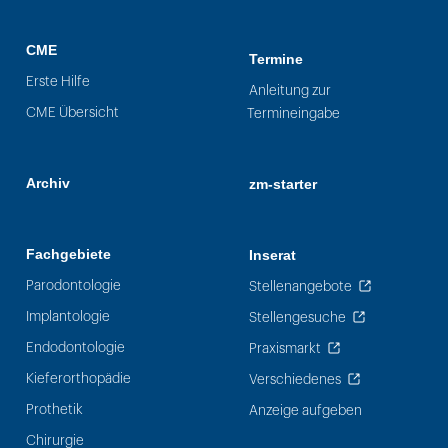
CME
Termine
Erste Hilfe
Anleitung zur
CME Übersicht
Termineingabe
Archiv
zm-starter
Fachgebiete
Inserat
Parodontologie
Stellenangebote
Implantologie
Stellengesuche
Endodontologie
Praxismarkt
Kieferorthopädie
Verschiedenes
Prothetik
Anzeige aufgeben
Chirurgie