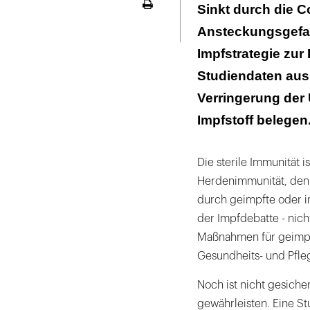
Übertragungsri
Sinkt durch die 
Seite
ausdrucken
Ansteckungsgefahr
Höhere Wirksam
Impfstrategie zu
Studiendaten aus 
Verringerung der 
Impfstoff belegen
Die sterile Immunität i
Herdenimmunität, denn 
durch geimpfte oder inf
der Impfdebatte - nic
Maßnahmen für geimpf
Gesundheits- und Pfle
Noch ist nicht gesich
gewährleisten. Eine St