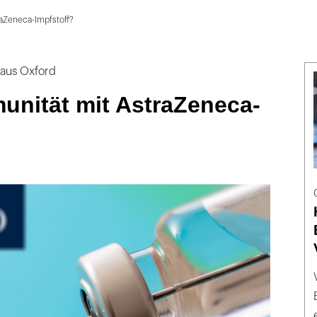
raZeneca-Impfstoff?
 aus Oxford
munität mit AstraZeneca-