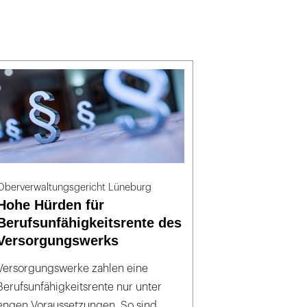
Oberverwaltungsgericht Lüneburg
Hohe Hürden für
Berufsunfähigkeitsrente des
Versorgungswerks
Versorgungswerke zahlen eine
Berufsunfähigkeitsrente nur unter
engen Voraussetzungen. So sind