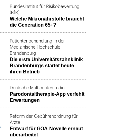
Bundesinstitut für Risikobewertung
1
(BfR)
Welche Mikronährstoffe braucht
die Generation 65+?
Patientenbehandlung in der
Medizinische Hochschule
2
Brandenburg
Die erste Universitätszahnklinik
Brandenburgs startet heute
ihren Betrieb
Deutsche Multicenterstudie
3
Parodontaltherapie-App verfehlt
Erwartungen
Reform der Gebührenordnung für
4
Ärzte
Entwurf für GOÄ-Novelle erneut
überarbeitet