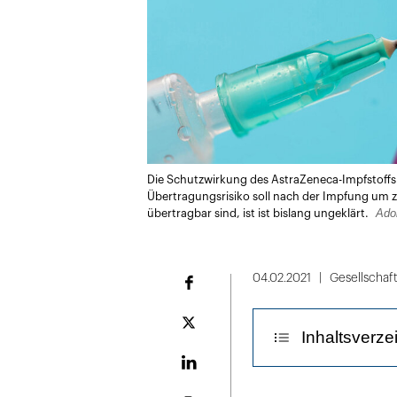
Die Schutzwirkung des AstraZeneca-Impfstoffs 
Übertragungsrisiko soll nach der Impfung um zw
Ado
übertragbar sind, ist ist bislang ungeklärt.
04.02.2021
Gesellschaf
Facebook
Plattform
Inhaltsverze
X
LinekdIn