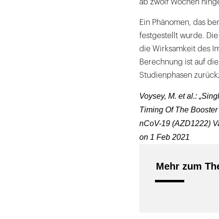
ab zwölf Wochen hinge
Ein Phänomen, das ber
festgestellt wurde. D
die Wirksamkeit des Im
Berechnung ist auf di
Studienphasen zurück
Voysey, M. et al.: „Sin
Timing Of The Booster
nCoV-19 (AZD1222) Vacc
on 1 Feb 2021
Mehr zum The