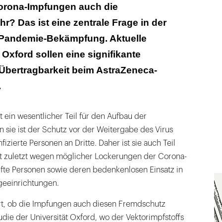
siko soll nach der Impfung um zwei Drittel sinken
Corona-Impfungen auch die
? Das ist eine zentrale Frage in der
keit bei Streckung des Impfintervalls festgestellt
r Pandemie-Bekämpfung. Aktuelle
Oxford sollen eine signifikante
Übertragbarkeit beim AstraZeneca-
.
st ein wesentlicher Teil für den Aufbau der
sie ist der Schutz vor der Weitergabe des Virus
izierte Personen an Dritte. Daher ist sie auch Teil
ht zuletzt wegen möglicher Lockerungen der Corona-
te Personen sowie deren bedenkenlosen Einsatz in
geeinrichtungen.
ert, ob die Impfungen auch diesen Fremdschutz
udie der Universität Oxford, wo der Vektorimpfstoffs