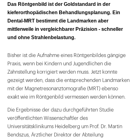
Kein Kontrastmittel, keine Strahlenbelastung
Das Röntgenbild ist der Goldstandard in der
und keine zehn Minuten
kieferorthopädischen Behandlungsplanung. Ein
Dental-MRT bestimmt die Landmarken aber
Einsatzgebiete für das Dental-MRT
mittlerweile in vergleichbarer Präzision - schneller
und ohne Strahlenbelastung.
Bisher ist die Aufnahme eines Röntgenbildes gängige
Praxis, wenn bei Kindern und Jugendlichen die
Zahnstellung korrigiert werden muss. Jetzt konnte
gezeigt werden, dass die entsprechenden Landmarken
mit der Magnetresonanztomografie (MRT) ebenso
exakt wie im Röntgenbild vermessen werden können.
Die Ergebnisse der dazu durchgeführten Studie
veröffentlichten Wissenschaftler des
Universitätsklinikums Heidelberg um Prof. Dr. Martin
Bendszus, Ärztlicher Direktor der Abteilung