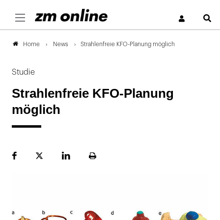
S
News
Strahlenfreie KFO-Planung möglich
Home
Studie
Strahlenfreie KFO-Planung
möglich
Facebook
Plattform
LinekdIn
Seite
X
ausdrucken