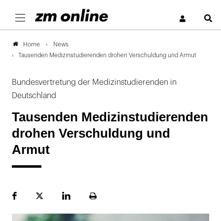
S
News
Home
Tausenden Medizinstudierenden drohen Verschuldung und Armut
Bundesvertretung der Medizinstudierenden in
Deutschland
Tausenden Medizinstudierenden
drohen Verschuldung und
Armut
Facebook
Plattform
LinekdIn
Seite
X
ausdrucken