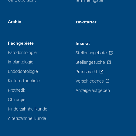
CME Übersicht
Termineingabe
Archiv
zm-starter
Fachgebiete
Inserat
Parodontologie
Stellenangebote
Implantologie
Stellengesuche
Endodontologie
Praxismarkt
Kieferorthopädie
Verschiedenes
Prothetik
Anzeige aufgeben
Chirurgie
Kinderzahnheilkunde
Alterszahnheilkunde