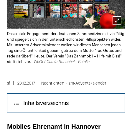
Lightbox
Das soziale Engagement der deutschen Zahnmediziner ist vielfältig
öffnen
und spiegelt sich in den unterschiedlichsten Hilfsprojekten wider.
Mit unserem Adventskalender wollen wir diesen Menschen jeden
Tag eine Öffentlichkeit geben - getreu dem Motto "Tue Gutes und
rede darüber!" Heute: Der Verein "Das Zahnmobil – Hilfe mit Biss!"
WoGi / Carola Schubbel - Fotolia
stellt sich vor.
sf
23.12.2017
Nachrichten
zm-Adventskalender
Inhaltsverzeichnis
Mobiles Ehrenamt in Hannover
Mobiles Ehrenamt in Hannover