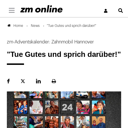
S
News
"Tue Gutes und sprich darüber!"
Home
zm-Adventskalender: Zahnmobil Hannover
"Tue Gutes und sprich darüber!"
Facebook
Plattform
LinekdIn
Seite
X
ausdrucken