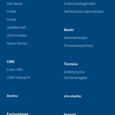
Alle News
Funktionsdiagnostik
Politik
Ästhetische Zahnmedizin
Praxis
Gesellschaft
Markt
Zahnmedizin
Marktanzeigen
News-Archiv
Firmenverzeichnis
CME
Termine
Erste Hilfe
Anleitung zur
CME Übersicht
Termineingabe
Archiv
zm-starter
Fachgebiete
Inserat