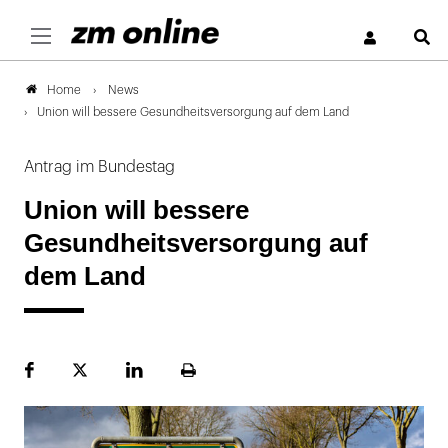
S
News
Home
Union will bessere Gesundheitsversorgung auf dem Land
Antrag im Bundestag
Union will bessere
Gesundheitsversorgung auf
dem Land
Facebook
Plattform
LinekdIn
Seite
X
ausdrucken