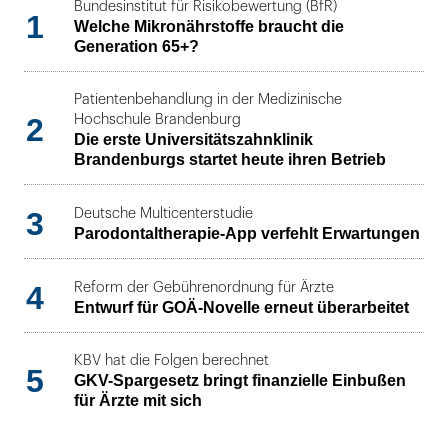
Bundesinstitut für Risikobewertung (BfR)
1
Welche Mikronährstoffe braucht die
Generation 65+?
Patientenbehandlung in der Medizinische
2
Hochschule Brandenburg
Die erste Universitätszahnklinik
Brandenburgs startet heute ihren Betrieb
3
Deutsche Multicenterstudie
Parodontaltherapie-App verfehlt Erwartungen
4
Reform der Gebührenordnung für Ärzte
Entwurf für GOÄ-Novelle erneut überarbeitet
KBV hat die Folgen berechnet
5
GKV-Spargesetz bringt finanzielle Einbußen
für Ärzte mit sich