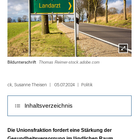
Lightbox
Thomas Reimer-stock.adobe.com
Bildunterschrift
öffnen
ck
,
Susanne Theisen
05.07.2024
Politik
Inhaltsverzeichnis
Strukturwandel, Überalterung,
Die Unionsfraktion fordert eine Stärkung der
Fachkräftemangel, ...
Gesundheitsversorgung im ländlichen Raum.