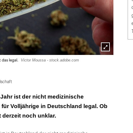
Lightbox
Victor Moussa - stock.adobe.com
t das legal.
öffnen
lschaft
Jahr ist der nicht medizinische
r Volljährige in Deutschland legal. Ob
t derzeit noch unklar.