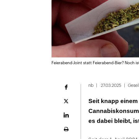
Feierabend-Joint statt Feierabend-Bier? Noch is
nb
27.03.2025
Gesel
Facebook
Seit knapp einem 
Plattform
X
Cannabiskonsum fü
LinekdIn
es dabei bleibt, is
Seite
ausdrucken