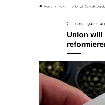
News
Union will Cannabisgeset
Home
Cannabis-Legalisierun
Union wil
reformiere