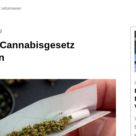
z reformieren
g
l Cannabisgesetz
n