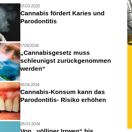
01.03.2025
Cannabis fördert Karies und
Parodontitis
17.09.2024
„Cannabisgesetz muss
schleunigst zurückgenommen
werden“
16.04.2024
Cannabis-Konsum kann das
Parodontitis- Risiko erhöhen
26.03.2024
Von „völliger Irrweg“ bis