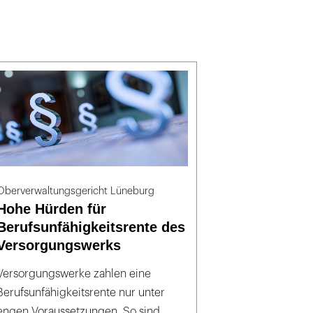
Oberverwaltungsgericht Lüneburg
Hohe Hürden für
Berufsunfähigkeitsrente des
Versorgungswerks
Versorgungswerke zahlen eine
Berufsunfähigkeitsrente nur unter
engen Voraussetzungen. So sind