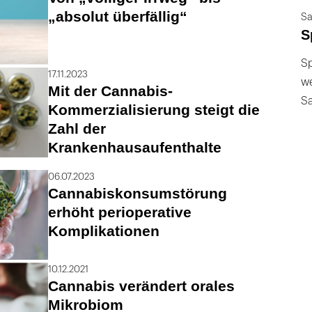
„absolut überfällig“
Sa
S
Sp
17.11.2023
we
Mit der Cannabis-
S
Kommerzialisierung steigt die
Zahl der
Krankenhausaufenthalte
06.07.2023
Cannabiskonsumstörung
erhöht perioperative
Komplikationen
10.12.2021
Cannabis verändert orales
Mikrobiom