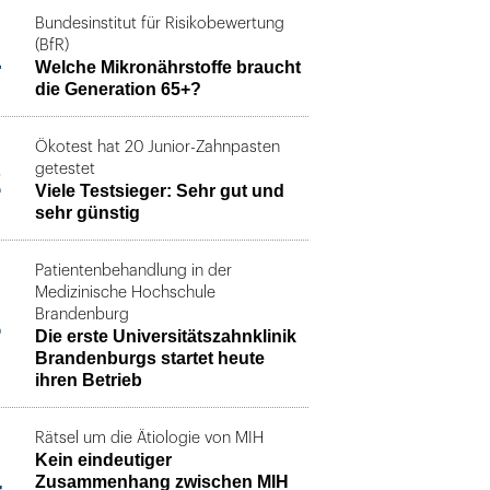
Bundesinstitut für Risikobewertung
1
(BfR)
Welche Mikronährstoffe braucht
die Generation 65+?
Ökotest hat 20 Junior-Zahnpasten
2
getestet
Viele Testsieger: Sehr gut und
sehr günstig
Patientenbehandlung in der
Medizinische Hochschule
3
Brandenburg
Die erste Universitätszahnklinik
Brandenburgs startet heute
ihren Betrieb
Rätsel um die Ätiologie von MIH
Kein eindeutiger
4
Zusammenhang zwischen MIH