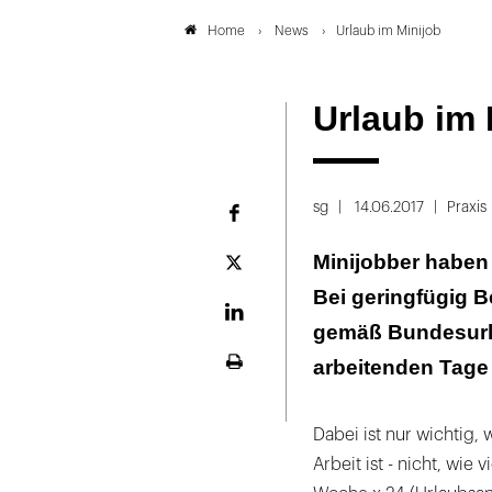
News
Urlaub im Minijob
Home
Urlaub im 
sg
14.06.2017
Praxis
Facebook
Minijobber haben
Plattform
X
Bei geringfügig B
LinekdIn
gemäß Bundesurla
arbeitenden Tage
Seite
ausdrucken
Dabei ist nur wichtig,
Arbeit ist - nicht, wie 