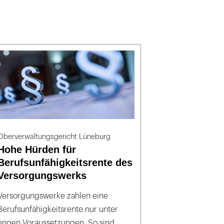
Oberverwaltungsgericht Lüneburg
Hohe Hürden für
Berufsunfähigkeitsrente des
Versorgungswerks
Versorgungswerke zahlen eine
Berufsunfähigkeitsrente nur unter
engen Voraussetzungen. So sind