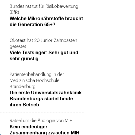
Bundesinstitut für Risikobewertung
1
(BfR)
Welche Mikronährstoffe braucht
die Generation 65+?
Ökotest hat 20 Junior-Zahnpasten
2
getestet
Viele Testsieger: Sehr gut und
sehr günstig
Patientenbehandlung in der
Medizinische Hochschule
3
Brandenburg
Die erste Universitätszahnklinik
Brandenburgs startet heute
ihren Betrieb
Rätsel um die Ätiologie von MIH
Kein eindeutiger
4
Zusammenhang zwischen MIH