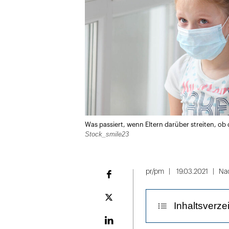
Was passiert, wenn Eltern darüber streiten, o
Stock_smile23
pr/pm
19.03.2021
Na
Facebook
Plattform
Inhaltsverze
X
LinekdIn