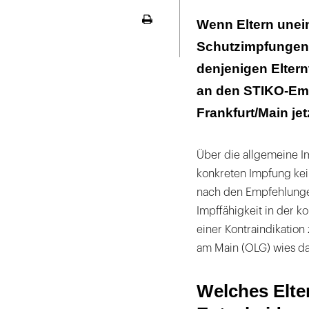
Welches Eltern
Wenn Eltern unei
Seite
ausdrucken
Schutzimpfungen 
Es zählt das f
denjenigen Eltern
an den STIKO-Emp
Frankfurt/Main je
Über die allgemeine I
konkreten Impfung kei
nach den Empfehlunge
Impffähigkeit in der ko
einer Kontraindikation
am Main (OLG) wies da
Welches Elter