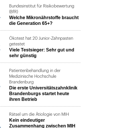
Bundesinstitut für Risikobewertung
1
(BfR)
Welche Mikronährstoffe braucht
die Generation 65+?
Ökotest hat 20 Junior-Zahnpasten
2
getestet
Viele Testsieger: Sehr gut und
sehr günstig
Patientenbehandlung in der
Medizinische Hochschule
3
Brandenburg
Die erste Universitätszahnklinik
Brandenburgs startet heute
ihren Betrieb
Rätsel um die Ätiologie von MIH
Kein eindeutiger
4
Zusammenhang zwischen MIH