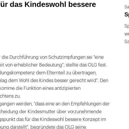
 für das Kindeswohl bessere
Sa
S
Sp
we
S
 die Durchführung von Schutzimpfungen sei "eine
t von erheblicher Bedeutung", stellte das OLG fest.
idungskompetenz dem Elternteil zu übertragen,
lag dem Wohl des Kindes besser gerecht wird". Den
mme die Funktion eines antizipierten
chtens zu.
gangen werden, "dass eine an den Empfehlungen der
tscheidung der Kindesmutter über vorzunehmende
spunkt das für das Kindeswohl bessere Konzept im
ung darstellt", begründete das OLG seine