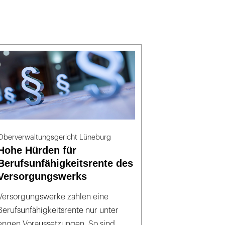
Oberverwaltungsgericht Lüneburg
Hohe Hürden für
Berufsunfähigkeitsrente des
Versorgungswerks
Versorgungswerke zahlen eine
Berufsunfähigkeitsrente nur unter
engen Voraussetzungen. So sind