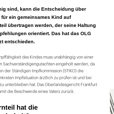
teil hat die Entscheidungshoheit?
nig sind, kann die Entscheidung über
für ein gemeinsames Kind auf
ür das Kindeswohl bessere Konzept
teil übertragen werden, der seine Haltung
fehlungen orientiert. Das hat das OLG
tzt entschieden.
mpffähigkeit des Kindes muss unabhängig von einer
n Sachverständigengutachten eingeholt werden, da
n der Ständigen Impfkommission (STIKO) die
nkreten Impfsituation ärztlich zu prüfen ist und bei
 zu unterbleiben hat. Das Oberlandesgericht Frankfurt
mit die Beschwerde eines Vaters zurück.
nteil hat die