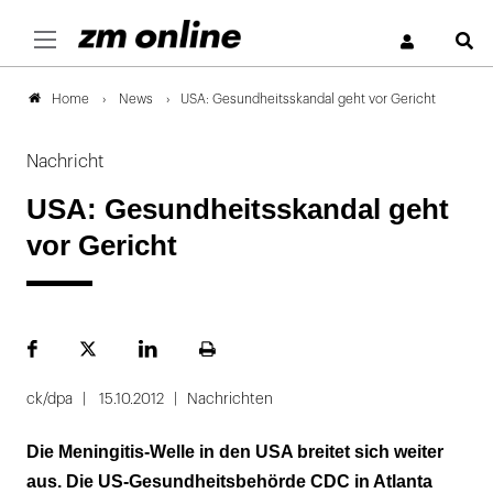
S
News
USA: Gesundheitsskandal geht vor Gericht
Home
Nachricht
USA: Gesundheitsskandal geht
vor Gericht
Facebook
Plattform
LinekdIn
Seite
X
ausdrucken
ck/dpa
15.10.2012
Nachrichten
Die Meningitis-Welle in den USA breitet sich weiter
aus. Die US-Gesundheitsbehörde CDC in Atlanta