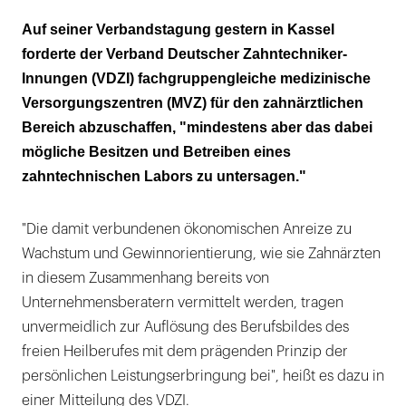
"MVZ verstärken
Auf seiner Verbandstagung gestern in Kassel
Kommerzialisierungstendenzen in der
forderte der Verband Deutscher Zahntechniker-
Zahnmedizin!"
Innungen (VDZI) fachgruppengleiche medizinische
Versorgungszentren (MVZ) für den zahnärztlichen
Ein "ordnungspolitische Kollateralschaden" für
Bereich abzuschaffen, "mindestens aber das dabei
Zahntechniker
mögliche Besitzen und Betreiben eines
"Mindestens aber ist das dabei mögliche
zahntechnischen Labors zu untersagen."
Besitzen und Betreiben eines
zahntechnischen Labors zu untersagen."
"Die damit verbundenen ökonomischen Anreize zu
Wachstum und Gewinnorientierung, wie sie Zahnärzten
in diesem Zusammenhang bereits von
Unternehmensberatern vermittelt werden, tragen
unvermeidlich zur Auflösung des Berufsbildes des
freien Heilberufes mit dem prägenden Prinzip der
persönlichen Leistungserbringung bei", heißt es dazu in
einer Mitteilung des VDZI.