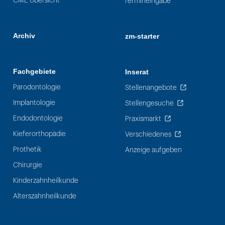
CME Übersicht
Termineingabe
Archiv
zm-starter
Fachgebiete
Inserat
Parodontologie
Stellenangebote
Implantologie
Stellengesuche
Endodontologie
Praxismarkt
Kieferorthopädie
Verschiedenes
Prothetik
Anzeige aufgeben
Chirurgie
Kinderzahnheilkunde
Alterszahnheilkunde