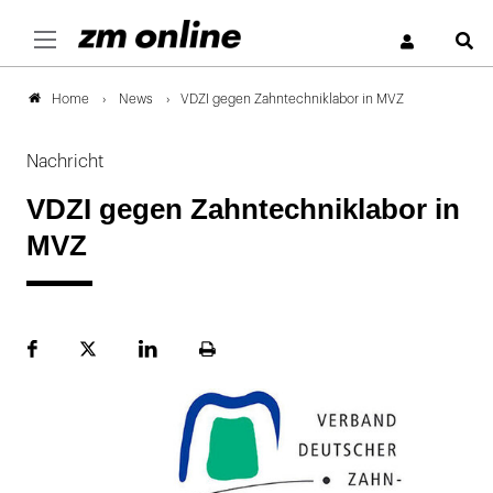
S
News
VDZI gegen Zahntechniklabor in MVZ
Home
Nachricht
VDZI gegen Zahntechniklabor in
MVZ
Facebook
Plattform
LinekdIn
Seite
X
ausdrucken