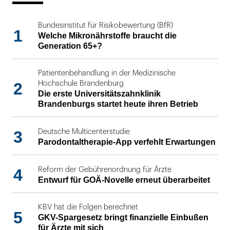
Bundesinstitut für Risikobewertung (BfR)
1
Welche Mikronährstoffe braucht die
Generation 65+?
Patientenbehandlung in der Medizinische
2
Hochschule Brandenburg
Die erste Universitätszahnklinik
Brandenburgs startet heute ihren Betrieb
3
Deutsche Multicenterstudie
Parodontaltherapie-App verfehlt Erwartungen
4
Reform der Gebührenordnung für Ärzte
Entwurf für GOÄ-Novelle erneut überarbeitet
KBV hat die Folgen berechnet
5
GKV-Spargesetz bringt finanzielle Einbußen
für Ärzte mit sich