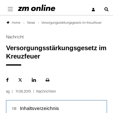
S
News
Versorgungsstärkungsgesetz im Kreuzfeuer
Home
Nachricht
Versorgungsstärkungsgesetz im
Kreuzfeuer
Facebook
Plattform
LinekdIn
Seite
X
ausdrucken
sg
11.06.2015
Nachrichten
Inhaltsverzeichnis