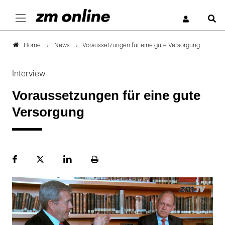
S
News
Voraussetzungen für eine gute Versorgung
Home
Interview
Voraussetzungen für eine gute
Versorgung
Facebook
Plattform
LinekdIn
Seite
X
ausdrucken