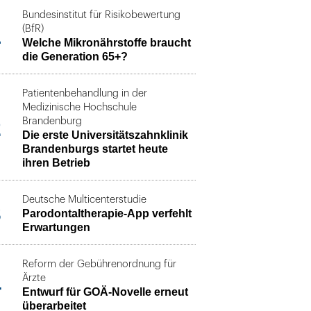
Bundesinstitut für Risikobewertung
1
(BfR)
Welche Mikronährstoffe braucht
die Generation 65+?
Patientenbehandlung in der
Medizinische Hochschule
2
Brandenburg
Die erste Universitätszahnklinik
Brandenburgs startet heute
ihren Betrieb
Deutsche Multicenterstudie
3
Parodontaltherapie-App verfehlt
Erwartungen
Reform der Gebührenordnung für
4
Ärzte
Entwurf für GOÄ-Novelle erneut
überarbeitet