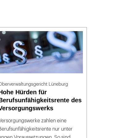
Oberverwaltungsgericht Lüneburg
Hohe Hürden für
Berufsunfähigkeitsrente des
Versorgungswerks
Versorgungswerke zahlen eine
Berufsunfähigkeitsrente nur unter
engen Voraussetzungen. So sind