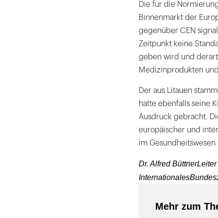
Die für die Normierun
Binnenmarkt der Europ
gegenüber CEN signali
Zeitpunkt keine Standa
geben wird und derarti
Medizinprodukten und e
Der aus Litauen stamm
hatte ebenfalls seine
Ausdruck gebracht. Di
europäischer und inte
im Gesundheitswesen 
Dr. Alfred BüttnerLeite
InternationalesBunde
Mehr zum Th