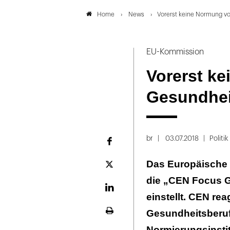
News
Vorerst keine Normung v
Home
EU-Kommission
Vorerst k
Gesundhei
br
03.07.2018
Politik
Facebook
Das Europäische 
Plattform
X
die „CEN Focus Gr
LinekdIn
einstellt. CEN rea
Gesundheitsberuf
Seite
ausdrucken
Normierungsinstit