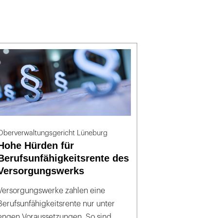
Oberverwaltungsgericht Lüneburg
Hohe Hürden für
Berufsunfähigkeitsrente des
Versorgungswerks
Versorgungswerke zahlen eine
Berufsunfähigkeitsrente nur unter
engen Voraussetzungen. So sind