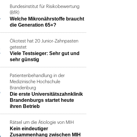
Bundesinstitut für Risikobewertung
1
(BfR)
Welche Mikronährstoffe braucht
die Generation 65+?
Ökotest hat 20 Junior-Zahnpasten
2
getestet
Viele Testsieger: Sehr gut und
sehr günstig
Patientenbehandlung in der
Medizinische Hochschule
3
Brandenburg
Die erste Universitätszahnklinik
Brandenburgs startet heute
ihren Betrieb
Rätsel um die Ätiologie von MIH
Kein eindeutiger
4
Zusammenhang zwischen MIH