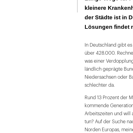
Seite
verrichten
ausdrucken
kleinere Krankenh
Ein Wermutstrop
der Städte ist in 
Lösungen findet 
In Deutschland gibt es
über 428.000. Rechner
was einer Verdopplung
ländlich geprägte Bu
Niedersachsen oder Ba
schlechter da.
Rund 13 Prozent der M
kommende Generation w
Arbeitszeiten und will 
tun? Auf der Suche na
Norden Europas, mein