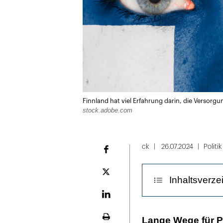
Finnland hat viel Erfahrung darin, die Versorgu
stock.adobe.com
ck
26.07.2024
Politik
Facebook
Plattform
Inhaltsverze
X
LinekdIn
Fachkräfte dür
Lange Wege für P