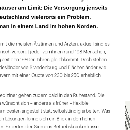
äuser am Limit: Die Versorgung jenseits
fen: Es gibt keine freie Arztwahl
Deutschland vielerorts ein Problem.
man in einem Land im hohen Norden.
 mit die meisten Ärztinnen und Ärzten, aktuell sind es
isch versorgt jeder von ihnen rund 198 Menschen,
 seit den 1980er Jahren gleichkommt. Doch stehen
ndesländer wie Brandenburg und Flächenländer wie
yern mit einer Quote von 230 bis 250 erheblich
ediziner gehen zudem bald in den Ruhestand. Die
ünscht sich – anders als früher – flexible
am besten angestellt statt selbstständig arbeiten. Was
ch Lösungen lohne sich ein Blick in den hohen
en Experten der Siemens-Betriebskrankenkasse