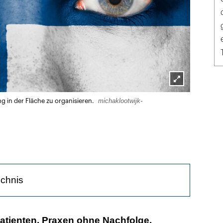
Lightbox
michaklootwijk-
ng in der Fläche zu organisieren.
öffnen
ichnis
fen auch früher Ärzten vorbehaltene Tätigkeiten
atienten, Praxen ohne Nachfolge,