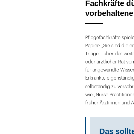
Fachkräfte d
vorbehaltene 
Pflegefachkräfte spiel
Papier: „Sie sind die 
Triage – über das wei
oder ärztlicher Rat vo
für angewandte Wissens
Erkrankte eigenständ
selbständig zu verschr
wie „Nurse Practitioner
früher Ärztinnen und Ä
Das soll