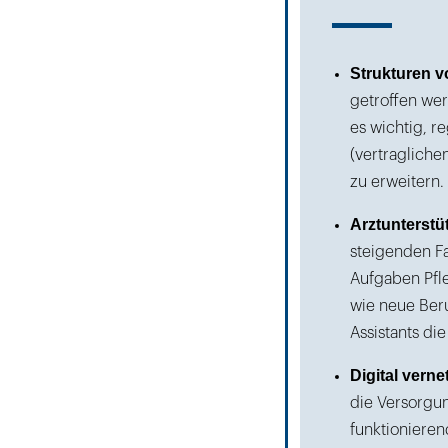
Strukturen vo
getroffen wer
es wichtig, re
(vertragliche
zu erweitern.
Arztunterstü
steigenden Fa
Aufgaben Pfl
wie neue Ber
Assistants di
Digital verne
die Versorgu
funktioniere