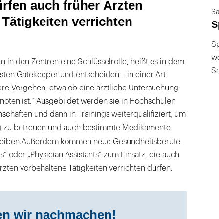
ürfen auch früher Ärzten
Sa
Tätigkeiten verrichten
S
Sp
we
en in den Zentren eine Schlüsselrolle, heißt es in dem
S
ersten Gatekeeper und entscheiden – in einer Art
tere Vorgehen, etwa ob eine ärztliche Untersuchung
nnöten ist.“ Ausgebildet werden sie in Hochschulen
chaften und dann in Trainings weiterqualifiziert, um
ig zu betreuen und auch bestimmte Medikamente
eiben.
Außerdem kommen neue Gesundheitsberufe
s“ oder „Physician Assistants“ zum Einsatz, die auch
rzten vorbehaltene Tätigkeiten verrichten dürfen.
ten wir nachmachen!