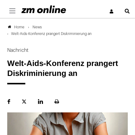
S
News
Home
Welt-Aids-Konferenz prangert Diskriminierung an
Nachricht
Welt-Aids-Konferenz prangert
Diskriminierung an
Facebook
Plattform
LinekdIn
Seite
X
ausdrucken